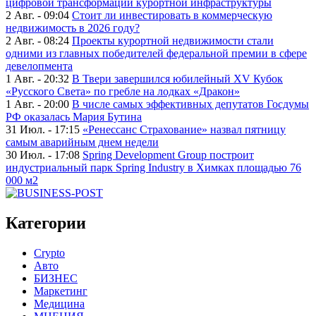
цифровой трансформации курортной инфраструктуры
2 Авг. - 09:04
Стоит ли инвестировать в коммерческую
недвижимость в 2026 году?
2 Авг. - 08:24
Проекты курортной недвижимости стали
одними из главных победителей федеральной премии в сфере
девелопмента
1 Авг. - 20:32
В Твери завершился юбилейный XV Кубок
«Русского Света» по гребле на лодках «Дракон»
1 Авг. - 20:00
В числе самых эффективных депутатов Госдумы
РФ оказалась Мария Бутина
31 Июл. - 17:15
«Ренессанс Страхование» назвал пятницу
самым аварийным днем недели
30 Июл. - 17:08
Spring Development Group построит
индустриальный парк Spring Industry в Химках площадью 76
000 м2
Категории
Crypto
Авто
БИЗНЕС
Маркетинг
Медицина