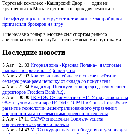
Торговый комплекс «Каширский Двор» — один из
крупнейших в Москве центров товаров для ремонта и ...
Гольф-турнир как инструмент нетворкинга: застройщики
пригласили брокеров на игру
Еще недавно гольф в Москве был спортом редкого
аристократического клуба, а неотъемлемыми спутниками ...
Последние новости
5 Авг. - 21:33
Игорная зона «Красная Поляна»: налоговые
выплаты выросли на 14,6 процента
5 Авг. - 21:03
Как логистика убивает и спасает рейтинг
селлера: разбираем цепочку от склада до покупателя
4 Авг. - 21:34
Владимир Почекуев стал председателем совета
директоров Freedom Bank A.Ş.
3 Авг. - 00:00
ГК «ТЭСС» совместно с НГТУ представили на
98-м научном семинаре ИСЭМ СО РАН в Санкт-Петербурге
развитие технологии децентрализованного управления
энергосистемами с элементами роевого интеллекта
2 Авг. - 17:11
CMWP определила формулу успеха
современного офисного проекта
2 Авг. - 14:43
МТС и курорт «Лучи» объединяют усилия для