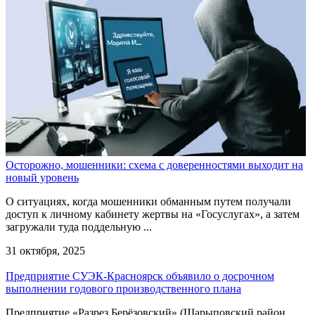
Осторожно, мошенники: схема с доверенностями выходит на
новый уровень
О ситуациях, когда мошенники обманным путем получали
доступ к личному кабинету жертвы на «Госуслугах», а затем
загружали туда поддельную ...
31 октября, 2025
Предприятие СУЭК-Красноярск объявило о досрочном
выполнении годового производственного плана
Предприятие «Разрез Берёзовский» (Шарыповский район