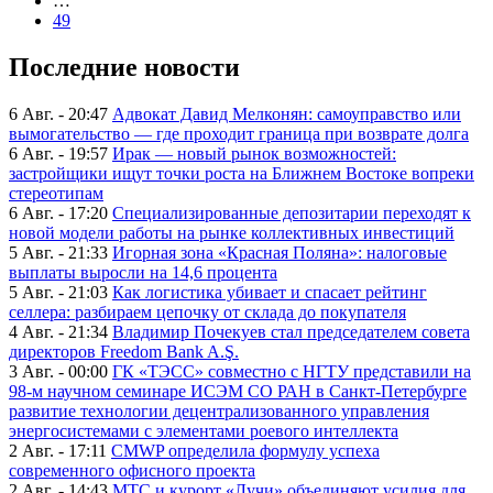
…
49
Последние новости
6 Авг. - 20:47
Адвокат Давид Мелконян: самоуправство или
вымогательство — где проходит граница при возврате долга
6 Авг. - 19:57
Ирак — новый рынок возможностей:
застройщики ищут точки роста на Ближнем Востоке вопреки
стереотипам
6 Авг. - 17:20
Специализированные депозитарии переходят к
новой модели работы на рынке коллективных инвестиций
5 Авг. - 21:33
Игорная зона «Красная Поляна»: налоговые
выплаты выросли на 14,6 процента
5 Авг. - 21:03
Как логистика убивает и спасает рейтинг
селлера: разбираем цепочку от склада до покупателя
4 Авг. - 21:34
Владимир Почекуев стал председателем совета
директоров Freedom Bank A.Ş.
3 Авг. - 00:00
ГК «ТЭСС» совместно с НГТУ представили на
98-м научном семинаре ИСЭМ СО РАН в Санкт-Петербурге
развитие технологии децентрализованного управления
энергосистемами с элементами роевого интеллекта
2 Авг. - 17:11
CMWP определила формулу успеха
современного офисного проекта
2 Авг. - 14:43
МТС и курорт «Лучи» объединяют усилия для