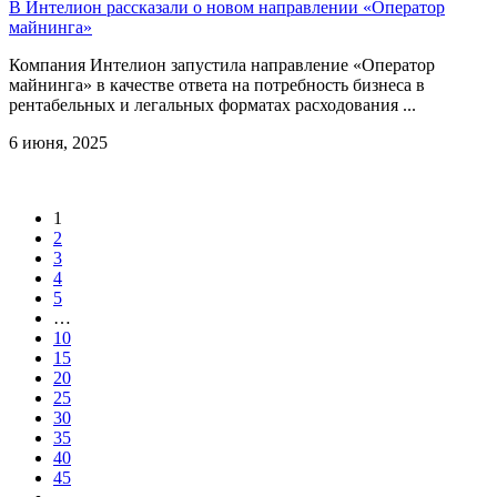
В Интелион рассказали о новом направлении «Оператор
майнинга»
Компания Интелион запустила направление «Оператор
майнинга» в качестве ответа на потребность бизнеса в
рентабельных и легальных форматах расходования ...
6 июня, 2025
1
2
3
4
5
…
10
15
20
25
30
35
40
45