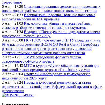
стереотипам
6 Авг. - 17:20
Специализированные депозитарии переходят к
новой модели работы на рынке коллективных инвестиций
5 Авг. - 21:33
Игорная зона «Красная Поляна»: налоговые
выплаты выросли на 14,6 процента
5 Авг. - 21:03
Как логистика убивает и спасает рейтинг
селлера: разбираем цепочку от склада до покупателя
4 Авг. - 21:34
Владимир Почекуев стал председателем совета
директоров Freedom Bank A.Ş.
3 Авг. - 00:00
ГК «ТЭСС» совместно с НГТУ представили на
98-м научном семинаре ИСЭМ СО РАН в Санкт-Петербурге
развитие технологии децентрализованного управления
энергосистемами с элементами роевого интеллекта
2 Авг. - 17:11
CMWP определила формулу успеха
современного офисного проекта
2 Авг. - 14:43
МТС и курорт «Лучи» объединяют усилия для
цифровой трансформации курортной инфраструктуры
2 Авг. - 09:04
Стоит ли инвестировать в коммерческую
недвижимость в 2026 году?
2 Авг. - 08:24
Проекты курортной недвижимости стали
одними из главных победителей федеральной премии в сфере
девелопмента