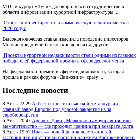
МТС и курорт «Лучи» договорились о сотрудничестве в
области цифровизации курортной инфраструктуры. ...
Стоит ли инвестировать в коммерческую недвижимость в
2026 году?
Высокая ключевая ставка изменила поведение инвесторов.
Многие предпочли банковские депозиты, другие ...
Проекты курортной недвижимости стали одними из главных
победителей федеральной премии в сфере девелопмента
На федеральной премии в сфере недвижимости, которая
прошла в рамках форума «Движение», сразу ...
Последние новости
8 Авг. - 22:29
Асбест и хаос итальянской металлургии:
главный завод Европы под угрозой закрытия из-за
евробюрократии
6 Авг. - 20:47
Адвокат Давид Мелконян: самоуправство или
вымогательство — где проходит граница при возврате долга
6 Авг. - 19:57
Ирак — новый рынок возможностей:
застройщики ищут точки роста на Ближнем Востоке вопреки