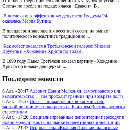
11 июля в Твери прошел юбилейный XV Кубок «Русского
Света» по гребле на лодках класса «Дракон». В ...
В числе самых эффективных депутатов Госдумы РФ
оказалась Мария Бутина
В преддверии завершения весенней сессии на рынке
политического консалтинга традиционно ...
Как асбест оказался в Третьяковской галерее: Михаил
Врубель и «Хождение Христа по водам»
В 1890 году Павел Третьяков заказал картину «Хождение
Христа по водам» для церкви ...
Последние новости
6 Авг. - 20:47
Адвокат Давид Мелконян: самоуправство или
вымогательство — где проходит граница при возврате долга
6 Авг. - 19:57
Ирак — новый рынок возможностей:
застройщики ищут точки роста на Ближнем Востоке вопреки
стереотипам
6 Авг. - 17:20
Специализированные депозитарии переходят к
новой модели работы на рынке коллективных инвестиций
5 Авг. - 21:33
Игорная зона «Красная Поляна»: налоговые