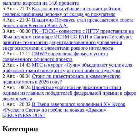
выплаты выросли на 14,6 процента
5 Авг. - 21:03
Как логистика убивает и спасает рейтинг
селлера: разбираем цепочку от склада до покупателя
4 Авг. - 21:34
Владимир Почекуев стал председателем совета
директоров Freedom Bank A.Ş.
3 Авг. - 00:00
ГК «ТЭСС» совместно с НГТУ представили на
98-м научном семинаре ИСЭМ СО РАН в Санкт-Петербурге
развитие технологии децентрализованного управления
энергосистемами с элементами роевого интеллекта
2 Авг. - 17:11
CMWP определила формулу успеха
современного офисного проекта
2 Авг. - 14:43
МТС и курорт «Лучи» объединяют усилия для
цифровой трансформации курортной инфраструктуры
2 Авг. - 09:04
Стоит ли инвестировать в коммерческую
недвижимость в 2026 году?
2 Авг. - 08:24
Проекты курортной недвижимости стали
одними из главных победителей федеральной премии в сфере
девелопмента
1 Авг. - 20:32
В Твери завершился юбилейный XV Кубок
«Русского Света» по гребле на лодках «Дракон»
Категории