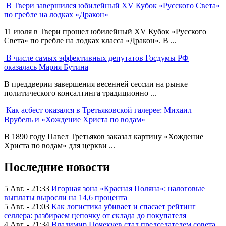
В Твери завершился юбилейный XV Кубок «Русского Света»
по гребле на лодках «Дракон»
11 июля в Твери прошел юбилейный XV Кубок «Русского
Света» по гребле на лодках класса «Дракон». В ...
В числе самых эффективных депутатов Госдумы РФ
оказалась Мария Бутина
В преддверии завершения весенней сессии на рынке
политического консалтинга традиционно ...
Как асбест оказался в Третьяковской галерее: Михаил
Врубель и «Хождение Христа по водам»
В 1890 году Павел Третьяков заказал картину «Хождение
Христа по водам» для церкви ...
Последние новости
5 Авг. - 21:33
Игорная зона «Красная Поляна»: налоговые
выплаты выросли на 14,6 процента
5 Авг. - 21:03
Как логистика убивает и спасает рейтинг
селлера: разбираем цепочку от склада до покупателя
4 Авг. - 21:34
Владимир Почекуев стал председателем совета