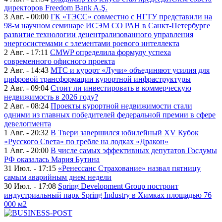
директоров Freedom Bank A.Ş.
3 Авг. - 00:00
ГК «ТЭСС» совместно с НГТУ представили на
98-м научном семинаре ИСЭМ СО РАН в Санкт-Петербурге
развитие технологии децентрализованного управления
энергосистемами с элементами роевого интеллекта
2 Авг. - 17:11
CMWP определила формулу успеха
современного офисного проекта
2 Авг. - 14:43
МТС и курорт «Лучи» объединяют усилия для
цифровой трансформации курортной инфраструктуры
2 Авг. - 09:04
Стоит ли инвестировать в коммерческую
недвижимость в 2026 году?
2 Авг. - 08:24
Проекты курортной недвижимости стали
одними из главных победителей федеральной премии в сфере
девелопмента
1 Авг. - 20:32
В Твери завершился юбилейный XV Кубок
«Русского Света» по гребле на лодках «Дракон»
1 Авг. - 20:00
В числе самых эффективных депутатов Госдумы
РФ оказалась Мария Бутина
31 Июл. - 17:15
«Ренессанс Страхование» назвал пятницу
самым аварийным днем недели
30 Июл. - 17:08
Spring Development Group построит
индустриальный парк Spring Industry в Химках площадью 76
000 м2