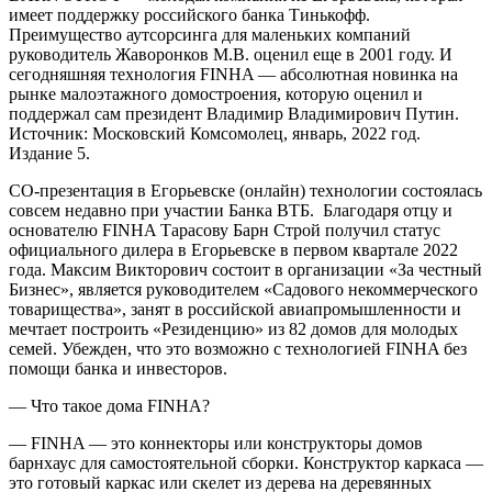
имеет поддержку российского банка Тинькофф.
Преимущество аутсорсинга для маленьких компаний
руководитель Жаворонков М.В. оценил еще в 2001 году. И
сегодняшняя технология FINHA — абсолютная новинка на
рынке малоэтажного домостроения, которую оценил и
поддержал сам президент Владимир Владимирович Путин.
Источник: Московский Комсомолец, январь, 2022 год.
Издание 5.
СО-презентация в Егорьевске (онлайн) технологии состоялась
совсем недавно при участии Банка ВТБ. Благодаря отцу и
основателю FINHA Тарасову Барн Строй получил статус
официального дилера в Егорьевске в первом квартале 2022
года. Максим Викторович состоит в организации «За честный
Бизнес», является руководителем «Садового некоммерческого
товарищества», занят в российской авиапромышленности и
мечтает построить «Резиденцию» из 82 домов для молодых
семей. Убежден, что это возможно с технологией FINHA без
помощи банка и инвесторов.
— Что такое дома FINHA?
— FINHA — это коннекторы или конструкторы домов
барнхаус для самостоятельной сборки. Конструктор каркаса —
это готовый каркас или скелет из дерева на деревянных