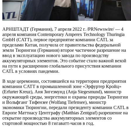
АРНШТАДТ (Германия), 7 апреля 2022 г. /PRNewswire/ — 4
апреля компания Contemporary Amperex Technology Thuringia
GmbH (CATT), первое предприятие компании CATL за
пределами Китая, получила от правительства федеральной
земли Тюрингии (Германия) второе частичное разрешение на
ввод в эксплуатацию нового завода по производству
аккумуляторных элементов. Это событие стало важной вехой
на пути к расширению глобального присутствия компании
CATL в условиях пандемии.
В ходе церемонии, состоявшейся на территории предприятия
компании CATT в промышленной зоне «Эрфуртер Кройц»
(Erfurter Kreuz), Аня Зигезмунд (Anja Siegesmund), министр
окружающей среды, энергетики и охраны природы Тюрингии
и Вольфганг Тифензее (Wolfang Tiefensee), министр
экономики Тюрингии, передали президенту компании CATL в
Европе Маттиасу Центграфу (Matthias Zentgraf) разрешение на
открытие производства аккумуляторных элементов со
стартовой мощностью 8 гигаватт-часов в год.