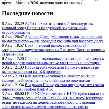
премии Москвы 2026, получив одну из главных ...
Последние новости
8 Авг. - 22:29
Асбест и хаос итальянской металлургии:
главный завод Европы под угрозой закрытия из-за
евробюрократии
6 Авг. - 20:47
Адвокат Давид Мелконян: самоуправство или
вымогательство — где проходит граница при возврате долга
6 Авг. - 19:57
Ирак — новый рынок возможностей:
застройщики ищут точки роста на Ближнем Востоке вопреки
стереотипам
6 Авг. - 17:20
Специализированные депозитарии переходят к
новой модели работы на рынке коллективных инвестиций
5 Авг. - 21:33
Игорная зона «Красная Поляна»: налоговые
выплаты выросли на 14,6 процента
5 Авг. - 21:03
Как логистика убивает и спасает рейтинг
селлера: разбираем цепочку от склада до покупателя
4 Авг. - 21:34
Владимир Почекуев стал председателем совета
директоров Freedom Bank A.Ş.
3 Авг. - 00:00
ГК «ТЭСС» совместно с НГТУ представили на
98-м научном семинаре ИСЭМ СО РАН в Санкт-Петербурге
развитие технологии децентрализованного управления
энергосистемами с элементами роевого интеллекта