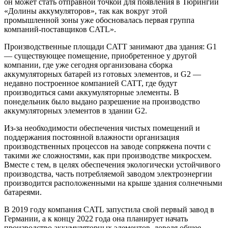
он может стать отправной точкой для появления в Тюрингии
«Долины аккумуляторов», так как вокруг этой
промышленной зоны уже обосновалась первая группа
компаний-поставщиков CATL».
Производственные площади CATT занимают два здания: G1
— существующее помещение, приобретенное у другой
компании, где уже сегодня организована сборка
аккумуляторных батарей из готовых элементов, и G2 —
недавно построенное компанией CATT, где будут
производиться сами аккумуляторные элементы. В
понедельник было выдано разрешение на производство
аккумуляторных элементов в здании G2.
Из-за необходимости обеспечения чистых помещений и
поддержания постоянной влажности организация
производственных процессов на заводе сопряжена почти с
такими же сложностями, как при производстве микросхем.
Вместе с тем, в целях обеспечения экологически устойчивого
производства, часть потребляемой заводом электроэнергии
производится расположенными на крыше здания солнечными
батареями.
В 2019 году компания CATL запустила свой первый завод в
Германии, а к концу 2022 года она планирует начать
производство аккумуляторных элементов, доведя общее