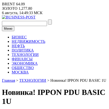
Перейти
BRENT
64.09
к
ЗОЛОТО
1,277.80
содержимому
6 августа,
14:49:33
МСК
Меню
БИЗНЕС
НЕДВИЖИМОСТЬ
НЕФТЬ
ПОЛИТИКА
ТЕХНОЛОГИИ
ФИНАНСЫ
ЭКОНОМИКА
ОБЩЕСТВО
МОСКВА
Главная
>
ТЕХНОЛОГИИ
>
Новинка! IPPON PDU BASIC 1U
Новинка! IPPON PDU BASIC
1U