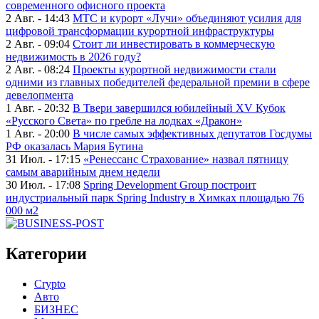
современного офисного проекта
2 Авг. - 14:43
МТС и курорт «Лучи» объединяют усилия для
цифровой трансформации курортной инфраструктуры
2 Авг. - 09:04
Стоит ли инвестировать в коммерческую
недвижимость в 2026 году?
2 Авг. - 08:24
Проекты курортной недвижимости стали
одними из главных победителей федеральной премии в сфере
девелопмента
1 Авг. - 20:32
В Твери завершился юбилейный XV Кубок
«Русского Света» по гребле на лодках «Дракон»
1 Авг. - 20:00
В числе самых эффективных депутатов Госдумы
РФ оказалась Мария Бутина
31 Июл. - 17:15
«Ренессанс Страхование» назвал пятницу
самым аварийным днем недели
30 Июл. - 17:08
Spring Development Group построит
индустриальный парк Spring Industry в Химках площадью 76
000 м2
Категории
Crypto
Авто
БИЗНЕС