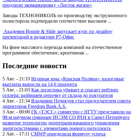
продлили экомаркировку «Листок жизни»
Заводы ТЕХНОНИКОЛЬ по производству экструзионного
полистирола подтвердили соответствие высоким ...
Академия Bonnie & Slide запускает курс по дизайну
презентаций в редакторе Р7-Офис
На фоне массового перехода компаний на отечественное
программное обеспечение, креативная ...
Последние новости
5 Авг. - 21:33
Игорная зона «Красная Поляна»: налоговые
выплаты выросли на 14,6 процента
5 Авг. - 21:03
Как логистика убивает и спасает рейтинг
селлера: разбираем цепочку от склада до покупателя
4 Авг. - 21:34
Владимир Почекуев стал председателем совета
директоров Freedom Bank A.Ş.
3 Авг. - 00:00
ГК «ТЭСС» совместно с НГТУ представили на
98-м научном семинаре ИСЭМ СО РАН в Санкт-Петербурге
развитие технологии децентрализованного управления
энергосистемами с элементами роевого интеллекта
2 Авг. - 17:11
CMWP определила формулу успеха