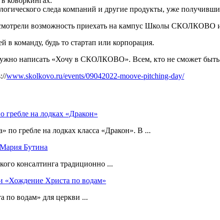
 в коворкингах.
ологического следа компаний и другие продукты, уже получивши
усмотрели возможность приехать на кампус Школы СКОЛКОВО и
 в команду, будь то стартап или корпорация.
 нужно написать «Хочу в СКОЛКОВО». Всем, кто не сможет быт
//
www.skolkovo.ru/events/09042022-moove-pitching-day/
о гребле на лодках «Дракон»
по гребле на лодках класса «Дракон». В ...
 Мария Бутина
ого консалтинга традиционно ...
ь и «Хождение Христа по водам»
 по водам» для церкви ...