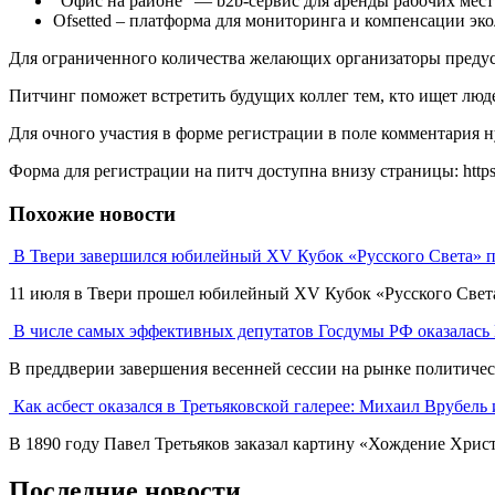
“Офис на районе” — b2b-сервис для аренды рабочих мест
Ofsetted – платформа для мониторинга и компенсации эк
Для ограниченного количества желающих организаторы пред
Питчинг поможет встретить будущих коллег тем, кто ищет людей
Для очного участия в форме регистрации в поле комментария
Форма для регистрации на питч доступна внизу страницы: https:
Похожие новости
В Твери завершился юбилейный XV Кубок «Русского Света» п
11 июля в Твери прошел юбилейный XV Кубок «Русского Света» 
В числе самых эффективных депутатов Госдумы РФ оказалась
В преддверии завершения весенней сессии на рынке политическ
Как асбест оказался в Третьяковской галерее: Михаил Врубел
В 1890 году Павел Третьяков заказал картину «Хождение Христа
Последние новости