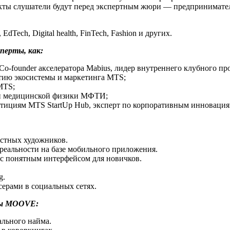
кты слушатели будут перед экспертным жюри — предпринимате
Tech, Digital health, FinTech, Fashion и других.
перты, как:
Co-founder акселератора Mabius, лидер внутреннего клубного п
итию экосистемы и маркетинга MTS;
MTS;
 и медицинской физики МФТИ;
тициям MTS StartUp Hub, эксперт по корпоративным инновация
астных художников.
реальности на базе мобильного приложения.
с понятным интерфейсом для новичков.
g.
ерами в социальных сетях.
ммы MOOVE:
ального найма.