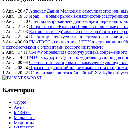
6 Авг. - 20:47
Адвокат Давид Мелконян: самоуправство или вым
6 Авг. - 19:57
Ирак — новый рынок возможностей: застройщики
6 Авг. - 17:20
Специализированные депозитарии переходят к н
5 Авг. - 21:33
Игорная зона «Красная Поляна»: налоговые выпл
5 Авг. - 21:03
Как логистика убивает и спасает рейтинг селлера
4 Авг. - 21:34
Владимир Почекуев стал председателем совета ди
3 Авг. - 00:00
ГК «ТЭСС» совместно с НГТУ представили на 98
энергосистемами с элементами роевого интеллекта
2 Авг. - 17:11
CMWP определила формулу успеха современного 
2 Авг. - 14:43
МТС и курорт «Лучи» объединяют усилия для ц
2 Авг. - 09:04
Стоит ли инвестировать в коммерческую недвижи
2 Авг. - 08:24
Проекты курортной недвижимости стали одними 
1 Авг. - 20:32
В Твери завершился юбилейный XV Кубок «Русско
Категории
Crypto
Авто
БИЗНЕС
Маркетинг
Медицина
МНЕНИЯ