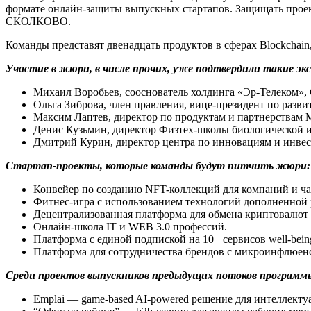
формате онлайн-защиты выпускных стартапов. Защищать прое
СКОЛКОВО.
Команды представят двенадцать продуктов в сферах Blockchain, Ed
Участие в жюри, в числе прочих, уже подтвердили такие экс
Михаил Воробьев, сооснователь холдинга «Эр-Телеком», 
Ольга Зиброва, член правления, вице-президент по разв
Максим Лаптев, директор по продуктам и партнерствам 
Денис Кузьмин, директор Физтех-школы биологической
Дмитрий Курин, директор центра по инновациям и инвес
Стартап-проекты, которые команды будут питчить жюри:
Конвейер по созданию NFT-коллекций для компаний и ч
Фитнес-игра с использованием технологий дополненной 
Децентрализованная платформа для обмена криптовалют 
Онлайн-школа IT и WEB 3.0 профессий.
Платформа с единой подпиской на 10+ сервисов well-bein
Платформа для сотрудничества брендов с микроинфлюенс
Среди проектов выпускников предыдущих потоков програ
Emplai — game-based AI-powered решение для интеллекту