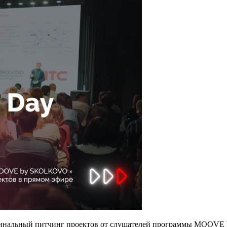
инальный питчинг проектов от
слушателей программы MOOV