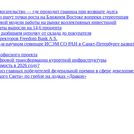
огательство — где проходит граница при возврате долга
 ищут точки роста на Ближнем Востоке вопреки стереотипам
овой модели работы на рынке коллективных инвестиций
аты выросли на 14,6 процента
: разбираем цепочку от склада до покупателя
ректоров Freedom Bank A.Ş.
-м научном семинаре ИСЭМ СО РАН в Санкт-Петербурге развит
офисного проекта
ифровой трансформации курортной инфраструктуры
мость в 2026 году?
из главных победителей федеральной премии в сфере девелопме
го Света» по гребле на лодках «Дракон»