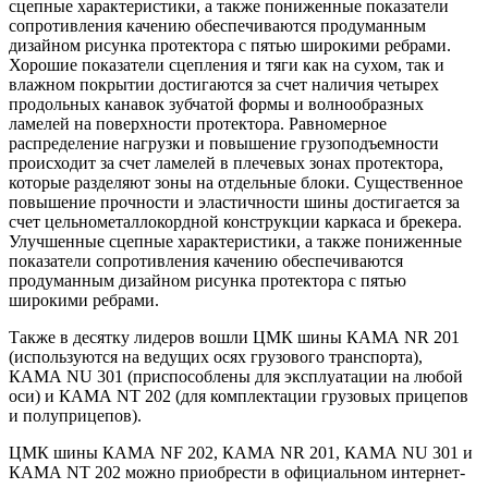
сцепные характеристики, а также пониженные показатели
сопротивления качению обеспечиваются продуманным
дизайном рисунка протектора с пятью широкими ребрами.
Хорошие показатели сцепления и тяги как на сухом, так и
влажном покрытии достигаются за счет наличия четырех
продольных канавок зубчатой формы и волнообразных
ламелей на поверхности протектора. Равномерное
распределение нагрузки и повышение грузоподъемности
происходит за счет ламелей в плечевых зонах протектора,
которые разделяют зоны на отдельные блоки. Существенное
повышение прочности и эластичности шины достигается за
счет цельнометаллокордной конструкции каркаса и брекера.
Улучшенные сцепные характеристики, а также пониженные
показатели сопротивления качению обеспечиваются
продуманным дизайном рисунка протектора с пятью
широкими ребрами.
Также в десятку лидеров вошли ЦМК шины КАМА NR 201
(используются на ведущих осях грузового транспорта),
КАМА NU 301 (приспособлены для эксплуатации на любой
оси) и КАМА NT 202 (для комплектации грузовых прицепов
и полуприцепов).
ЦМК шины КАМА NF 202, КАМА NR 201, КАМА NU 301 и
КАМА NT 202 можно приобрести в официальном интернет-