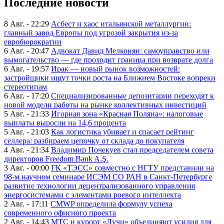
Последние новости
8 Авг. - 22:29
Асбест и хаос итальянской металлургии:
главный завод Европы под угрозой закрытия из-за
евробюрократии
6 Авг. - 20:47
Адвокат Давид Мелконян: самоуправство или
вымогательство — где проходит граница при возврате долга
6 Авг. - 19:57
Ирак — новый рынок возможностей:
застройщики ищут точки роста на Ближнем Востоке вопреки
стереотипам
6 Авг. - 17:20
Специализированные депозитарии переходят к
новой модели работы на рынке коллективных инвестиций
5 Авг. - 21:33
Игорная зона «Красная Поляна»: налоговые
выплаты выросли на 14,6 процента
5 Авг. - 21:03
Как логистика убивает и спасает рейтинг
селлера: разбираем цепочку от склада до покупателя
4 Авг. - 21:34
Владимир Почекуев стал председателем совета
директоров Freedom Bank A.Ş.
3 Авг. - 00:00
ГК «ТЭСС» совместно с НГТУ представили на
98-м научном семинаре ИСЭМ СО РАН в Санкт-Петербурге
развитие технологии децентрализованного управления
энергосистемами с элементами роевого интеллекта
2 Авг. - 17:11
CMWP определила формулу успеха
современного офисного проекта
2 Авг. - 14:43
МТС и курорт «Лучи» объединяют усилия для