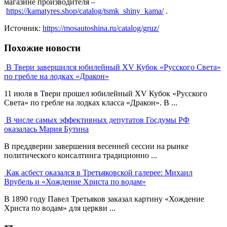
магазине производителя –
https://kamatyres.shop/catalog/tsmk_shiny_kama/
.
Источник:
https://mosautoshina.ru/catalog/gruz/
Похожие новости
В Твери завершился юбилейный XV Кубок «Русского Света»
по гребле на лодках «Дракон»
11 июля в Твери прошел юбилейный XV Кубок «Русского
Света» по гребле на лодках класса «Дракон». В ...
В числе самых эффективных депутатов Госдумы РФ
оказалась Мария Бутина
В преддверии завершения весенней сессии на рынке
политического консалтинга традиционно ...
Как асбест оказался в Третьяковской галерее: Михаил
Врубель и «Хождение Христа по водам»
В 1890 году Павел Третьяков заказал картину «Хождение
Христа по водам» для церкви ...