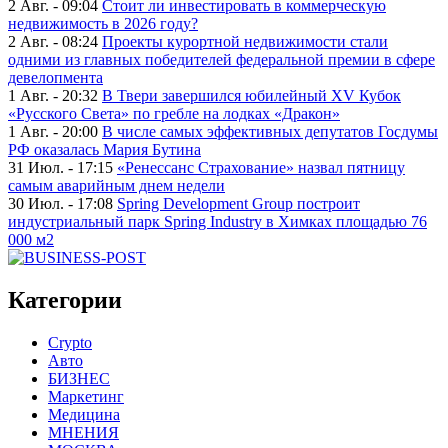
2 Авг. - 09:04
Стоит ли инвестировать в коммерческую
недвижимость в 2026 году?
2 Авг. - 08:24
Проекты курортной недвижимости стали
одними из главных победителей федеральной премии в сфере
девелопмента
1 Авг. - 20:32
В Твери завершился юбилейный XV Кубок
«Русского Света» по гребле на лодках «Дракон»
1 Авг. - 20:00
В числе самых эффективных депутатов Госдумы
РФ оказалась Мария Бутина
31 Июл. - 17:15
«Ренессанс Страхование» назвал пятницу
самым аварийным днем недели
30 Июл. - 17:08
Spring Development Group построит
индустриальный парк Spring Industry в Химках площадью 76
000 м2
Категории
Crypto
Авто
БИЗНЕС
Маркетинг
Медицина
МНЕНИЯ