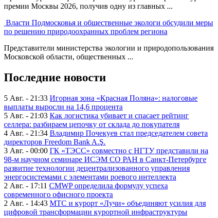
премии Москвы 2026, получив одну из главных ...
Власти Подмосковья и общественные экологи обсудили меры
по решению природоохранных проблем региона
Представители министерства экологии и природопользования
Московской области, общественных ...
Последние новости
5 Авг. - 21:33
Игорная зона «Красная Поляна»: налоговые
выплаты выросли на 14,6 процента
5 Авг. - 21:03
Как логистика убивает и спасает рейтинг
селлера: разбираем цепочку от склада до покупателя
4 Авг. - 21:34
Владимир Почекуев стал председателем совета
директоров Freedom Bank A.Ş.
3 Авг. - 00:00
ГК «ТЭСС» совместно с НГТУ представили на
98-м научном семинаре ИСЭМ СО РАН в Санкт-Петербурге
развитие технологии децентрализованного управления
энергосистемами с элементами роевого интеллекта
2 Авг. - 17:11
CMWP определила формулу успеха
современного офисного проекта
2 Авг. - 14:43
МТС и курорт «Лучи» объединяют усилия для
цифровой трансформации курортной инфраструктуры