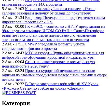
выплаты выросли на 14,6 процента
5 Авг. - 21:03
Как логистика убивает и спасает рейтинг
селлера: разбираем цепочку от склада до покупателя
4 Авг. - 21:34
Владимир Почекуев стал председателем совета
директоров Freedom Bank A.Ş.
3 Авг. - 00:00
ГК «ТЭСС» совместно с НГТУ представили на
98-м научном семинаре ИСЭМ СО РАН в Санкт-Петербурге
развитие технологии децентрализованного управления
энергосистемами с элементами роевого интеллекта
2 Авг. - 17:11
CMWP определила формулу успеха
современного офисного проекта
2 Авг. - 14:43
МТС и курорт «Лучи» объединяют усилия для
цифровой трансформации курортной инфраструктуры
2 Авг. - 09:04
Стоит ли инвестировать в коммерческую
недвижимость в 2026 году?
2 Авг. - 08:24
Проекты курортной недвижимости стали
одними из главных победителей федеральной премии в сфере
девелопмента
1 Авг. - 20:32
В Твери завершился юбилейный XV Кубок
«Русского Света» по гребле на лодках «Дракон»
Категории