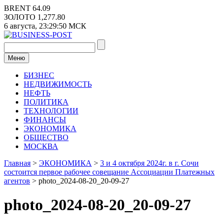
Перейти
BRENT
64.09
к
ЗОЛОТО
1,277.80
содержимому
6 августа,
23:29:50
МСК
Меню
БИЗНЕС
НЕДВИЖИМОСТЬ
НЕФТЬ
ПОЛИТИКА
ТЕХНОЛОГИИ
ФИНАНСЫ
ЭКОНОМИКА
ОБЩЕСТВО
МОСКВА
Главная
>
ЭКОНОМИКА
>
3 и 4 октября 2024г. в г. Сочи
состоится первое рабочее совещание Ассоциации Платежных
агентов
>
photo_2024-08-20_20-09-27
photo_2024-08-20_20-09-27