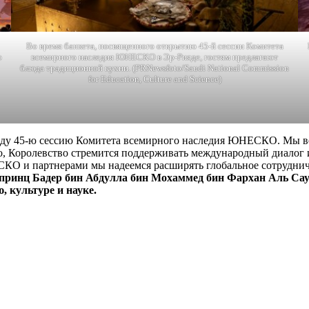
Во время банкета, посвященного открытию 45-й сессии Комитета
о
всемирного наследия ЮНЕСКО в Эр-Рияде, гостям предлагают
блюда традиционной кухни. (PRNewsfoto/Saudi National Commission
for Education, Culture and Science)
ду 45-ю сессию Комитета всемирного наследия ЮНЕСКО. Мы вери
то, Королевство стремится поддерживать международный диалог и
СКО и партнерами мы надеемся расширять глобальное сотруднич
 принц Бадер бин Абдулла бин Мохаммед бин Фархан Аль Сау
 культуре и науке.