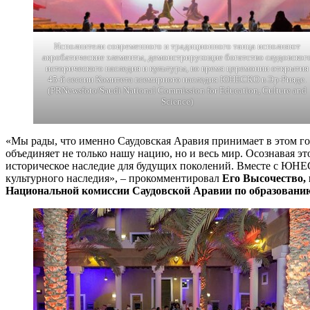
Исполнители современного и традиционного танца исполняют
акробатические элементы, демонстрирующие богатство саудовског
исторического наследия и культуры, во время церемонии открытия
45-й сессии Комитета всемирного наследия ЮНЕСКО в Эр-Рияде.
(PRNewsfoto/Saudi National Commission for Education, Culture and
Science)
«Мы рады, что именно Саудовская Аравия принимает в этом го
объединяет не только нашу нацию, но и весь мир. Осознавая э
историческое наследие для будущих поколений. Вместе с ЮНЕ
культурного наследия», – прокомментировал
Его Высочество,
Национальной комиссии Саудовской Аравии по образованию,