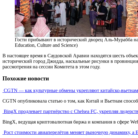
Гости прибывают в исторический дворец Аль-Мурабба на 
Education, Culture and Science)
В настоящее время в Саудовской Аравии находятся шесть объ
исторический город Джидда, наскальные рисунки в провинции
рассмотрения на сессии Комитета в этом году.
Похожие новости
CGTN — как культурные обмены укрепляют китайско-вьетна
CGTN опубликовала статью о том, как Китай и Вьетнам способ
BingX продлевает партнёрство с Chelsea FC, укрепляя лидерст
BingX, ведущая криптовалютная биржа и компания в сфере Web3
Рост стоимости авиаперелётов меняет рыночную динамику, а 