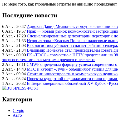
По мере того, как глобальные затраты на авиацию продолжают 
Последние новости
6 Авг. - 20:47
Адвокат Давид Мелконян: самоуправство или вым
6 Авг. - 19:57
Ирак — новый рынок возможностей: застройщики
6 Авг. - 17:20
Специализированные депозитарии переходят к н
5 Авг. - 21:33
Игорная зона «Красная Поляна»: налоговые выпл
5 Авг. - 21:03
Как логистика убивает и спасает рейтинг селлера
4 Авг. - 21:34
Владимир Почекуев стал председателем совета ди
3 Авг. - 00:00
ГК «ТЭСС» совместно с НГТУ представили на 98
энергосистемами с элементами роевого интеллекта
2 Авг. - 17:11
CMWP определила формулу успеха современного 
2 Авг. - 14:43
МТС и курорт «Лучи» объединяют усилия для ц
2 Авг. - 09:04
Стоит ли инвестировать в коммерческую недвижи
2 Авг. - 08:24
Проекты курортной недвижимости стали одними 
1 Авг. - 20:32
В Твери завершился юбилейный XV Кубок «Русско
Категории
Crypto
Авто