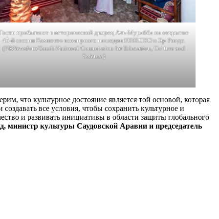
Гости прибывают в исторический дворец Аль-Мурабба на открытие
45-й сессии Комитета всемирного наследия ЮНЕСКО в Эр-Рияде.
(PRNewsfoto/Saudi National Commission for Education, Culture and
Science)
м, что культурное достояние является той основой, которая
 создавать все условия, чтобы сохранить культурное и
ество и развивать инициативы в области защиты глобального
д, министр культуры Саудовской Аравии и председатель