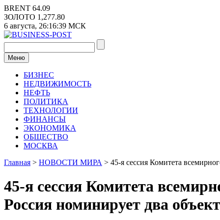
Перейти
BRENT
64.09
к
ЗОЛОТО
1,277.80
содержимому
6 августа,
26:16:40
МСК
Меню
БИЗНЕС
НЕДВИЖИМОСТЬ
НЕФТЬ
ПОЛИТИКА
ТЕХНОЛОГИИ
ФИНАНСЫ
ЭКОНОМИКА
ОБЩЕСТВО
МОСКВА
Главная
>
НОВОСТИ МИРА
>
45-я сессия Комитета всемирно
45-я сессия Комитета всемир
Россия номинирует два объек