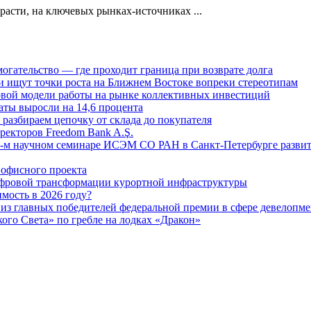
расти, на ключевых рынках-источниках ...
огательство — где проходит граница при возврате долга
 ищут точки роста на Ближнем Востоке вопреки стереотипам
овой модели работы на рынке коллективных инвестиций
аты выросли на 14,6 процента
: разбираем цепочку от склада до покупателя
ректоров Freedom Bank A.Ş.
-м научном семинаре ИСЭМ СО РАН в Санкт-Петербурге развит
офисного проекта
ифровой трансформации курортной инфраструктуры
мость в 2026 году?
из главных победителей федеральной премии в сфере девелопме
го Света» по гребле на лодках «Дракон»