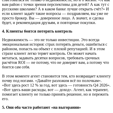
вам район с точки зрения перспективы для детей? А как тут с
русскими школами? А в каком банке лучше открыть счёт?» И
если клиент задаёт такие вопросы — поздравляем, вы уже не
просто брокер. Вы — доверенное лицо. А значит, и сделка
будет, и рекомендация друзьям, и повторные покупки.
4. Клиенты боятся потерять контроль
Недвижимость — это не только инвестиции. Это всегда
эмоциональная история: страх потерять деньги, ошибиться с
районом, попасть на объект с плохой репутацией. И в этом
страхе клиент легко теряет контроль. Он может начать
метаться, задавать десятки вопросов, требовать срочных
расчётов ROI — не потому, что не доверяет вам, а потому что
боится сам себя.
В этом моменте агент становится тем, кто возвращает клиенту
почву под ногами. «Давайте разложим всё по полочкам».
«Вот здесь рост 12 % за год, вот здесь — готовность Q4 2026».
«Вот здесь ваши расходы, вот — доход». Агент, как терапевт,
помогает клиенту не только принять решение, но и пережить
его.
5. Они оба часто работают «на выгорании»