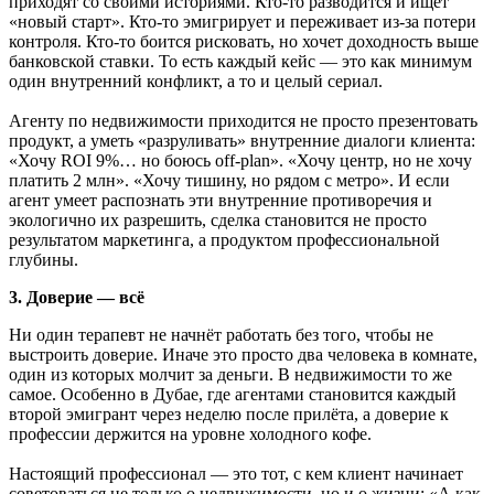
приходят со своими историями. Кто-то разводится и ищет
«новый старт». Кто-то эмигрирует и переживает из-за потери
контроля. Кто-то боится рисковать, но хочет доходность выше
банковской ставки. То есть каждый кейс — это как минимум
один внутренний конфликт, а то и целый сериал.
Агенту по недвижимости приходится не просто презентовать
продукт, а уметь «разруливать» внутренние диалоги клиента:
«Хочу ROI 9%… но боюсь off-plan». «Хочу центр, но не хочу
платить 2 млн». «Хочу тишину, но рядом с метро». И если
агент умеет распознать эти внутренние противоречия и
экологично их разрешить, сделка становится не просто
результатом маркетинга, а продуктом профессиональной
глубины.
3. Доверие — всё
Ни один терапевт не начнёт работать без того, чтобы не
выстроить доверие. Иначе это просто два человека в комнате,
один из которых молчит за деньги. В недвижимости то же
самое. Особенно в Дубае, где агентами становится каждый
второй эмигрант через неделю после прилёта, а доверие к
профессии держится на уровне холодного кофе.
Настоящий профессионал — это тот, с кем клиент начинает
советоваться не только о недвижимости, но и о жизни: «А как