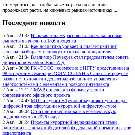
По мере того, как глобальные затраты на авиацию
продолжают расти, на ключевых рынках-источниках ...
Последние новости
5 Авг. - 21:33
Игорная зона «Красная Поляна»: налоговые
выплаты выросли на 14,6 процента
5 Авг. - 21:03
Как логистика убивает и спасает рейтинг
селлера: разбираем цепочку от склада до покупателя
4 Авг. - 21:34
Владимир Почекуев стал председателем совета
директоров Freedom Bank A.Ş.
3 Авг. - 00:00
ГК «ТЭСС» совместно с НГТУ представили на
98-м научном семинаре ИСЭМ СО РАН в Санкт-Петербурге
развитие технологии децентрализованного управления
энергосистемами с элементами роевого интеллекта
2 Авг. - 17:11
CMWP определила формулу успеха
современного офисного проекта
2 Авг. - 14:43
МТС и курорт «Лучи» объединяют усилия для
цифровой трансформации курортной инфраструктуры
2 Авг. - 09:04
Стоит ли инвестировать в коммерческую
недвижимость в 2026 году?
2 Авг. - 08:24
Проекты курортной недвижимости стали
одними из главных победителей федеральной премии в сфере
девелопмента