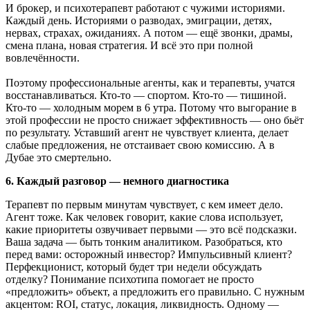
И брокер, и психотерапевт работают с чужими историями.
Каждый день. Историями о разводах, эмиграции, детях,
нервах, страхах, ожиданиях. А потом — ещё звонки, драмы,
смена плана, новая стратегия. И всё это при полной
вовлечённости.
Поэтому профессиональные агенты, как и терапевты, учатся
восстанавливаться. Кто-то — спортом. Кто-то — тишиной.
Кто-то — холодным морем в 6 утра. Потому что выгорание в
этой профессии не просто снижает эффективность — оно бьёт
по результату. Уставший агент не чувствует клиента, делает
слабые предложения, не отстаивает свою комиссию. А в
Дубае это смертельно.
6. Каждый разговор — немного диагностика
Терапевт по первым минутам чувствует, с кем имеет дело.
Агент тоже. Как человек говорит, какие слова использует,
какие приоритеты озвучивает первыми — это всё подсказки.
Ваша задача — быть тонким аналитиком. Разобраться, кто
перед вами: осторожный инвестор? Импульсивный клиент?
Перфекционист, который будет три недели обсуждать
отделку? Понимание психотипа помогает не просто
«предложить» объект, а предложить его правильно. С нужным
акцентом: ROI, статус, локация, ликвидность. Одному —