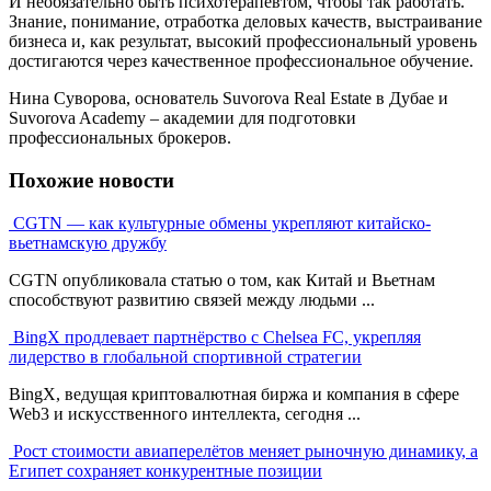
И необязательно быть психотерапевтом, чтобы так работать.
Знание, понимание, отработка деловых качеств, выстраивание
бизнеса и, как результат, высокий профессиональный уровень
достигаются через качественное профессиональное обучение.
Нина Суворова, основатель Suvorova Real Estate в Дубае и
Suvorova Academy – академии для подготовки
профессиональных брокеров.
Похожие новости
CGTN — как культурные обмены укрепляют китайско-
вьетнамскую дружбу
CGTN опубликовала статью о том, как Китай и Вьетнам
способствуют развитию связей между людьми ...
BingX продлевает партнёрство с Chelsea FC, укрепляя
лидерство в глобальной спортивной стратегии
BingX, ведущая криптовалютная биржа и компания в сфере
Web3 и искусственного интеллекта, сегодня ...
Рост стоимости авиаперелётов меняет рыночную динамику, а
Египет сохраняет конкурентные позиции