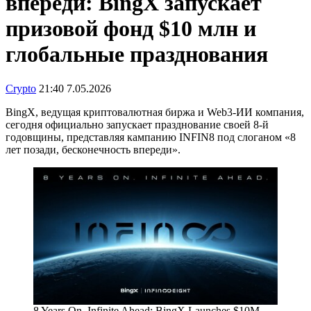
впереди: BingX запускает
призовой фонд $10 млн и
глобальные празднования
Crypto
21:40 7.05.2026
BingX, ведущая криптовалютная биржа и Web3-ИИ компания,
сегодня официально запускает празднование своей 8-й
годовщины, представляя кампанию INFIN8 под слоганом «8
лет позади, бесконечность впереди».
8 Years On, Infinite Ahead: BingX Launches $10M