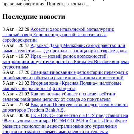
правовые очертания. Приняты законы о ...
Последние новости
8 Авг. - 22:29
Асбест и хаос итальянской металлургии:
главный завод Европы под угрозой закрытия из-за
евробюрократии
6 Авг. - 20:47
Адвокат Давид Мелконян: самоуправство или
вымогательство — где проходит граница при возврате долга
6 Авг. - 19:57
Ирак — новый рынок возможностей:
застройщики ищут точки роста на Ближнем Востоке вопреки
стереотипам
6 Авг. - 17:20
Специализированные депозитарии переходят к
новой модели работы на рынке коллективных инвестиций
5 Авг. - 21:33
Игорная зона «Красная Поляна»: налоговые
выплаты выросли на 14,6 процента
5 Авг. - 21:03
Как логистика убивает и спасает рейтинг
селлера: разбираем цепочку от склада до покупателя
4 Авг. - 21:34
Владимир Почекуев стал председателем совета
директоров Freedom Bank A.Ş.
3 Авг. - 00:00
ГК «ТЭСС» совместно с НГТУ представили на
98-м научном семинаре ИСЭМ СО РАН в Санкт-Петербурге
развитие технологии децентрализованного управления
энергосистемами с элементами роевого интеллекта