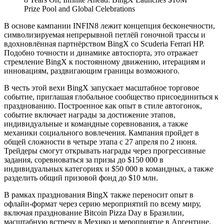
Prize Pool and Global Celebrations
В основе кампании INFIN8 лежит концепция бесконечности,
символизируемая непрерывной петлёй гоночной трассы и
вдохновлённая партнёрством BingX со Scuderia Ferrari HP.
Подобно точности и динамике автоспорта, это отражает
стремление BingX к постоянному движению, итерациям и
инновациям, раздвигающим границы возможного.
В честь этой вехи BingX запускает масштабное торговое
событие, приглашая глобальное сообщество присоединиться к
празднованию. Построенное как опыт в стиле автогонок,
событие включает награды за достижение этапов,
индивидуальные и командные соревнования, а также
механики социального вовлечения. Кампания пройдет в
общей сложности в четыре этапа с 27 апреля по 2 июня.
Трейдеры смогут открывать награды через прогрессивные
задания, соревноваться за призы до $150 000 в
индивидуальных категориях и $50 000 в командных, а также
разделить общий призовой фонд до $10 млн.
В рамках празднования BingX также переносит опыт в
офлайн-формат через серию мероприятий по всему миру,
включая празднование Bitcoin Pizza Day в Бразилии,
масштабную встречу в Мехико и мероприятие в Аргентине.