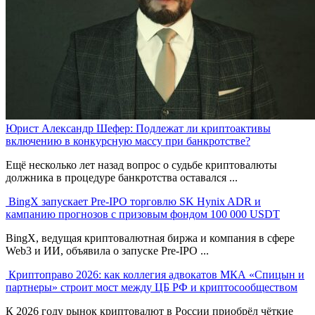
Юрист Александр Шефер: Подлежат ли криптоактивы
включению в конкурсную массу при банкротстве?
Ещё несколько лет назад вопрос о судьбе криптовалюты
должника в процедуре банкротства оставался ...
BingX запускает Pre-IPO торговлю SK Hynix ADR и
кампанию прогнозов с призовым фондом 100 000 USDT
BingX, ведущая криптовалютная биржа и компания в сфере
Web3 и ИИ, объявила о запуске Pre-IPO ...
Криптоправо 2026: как коллегия адвокатов МКА «Спицын и
партнеры» строит мост между ЦБ РФ и криптосообществом
К 2026 году рынок криптовалют в России приобрёл чёткие