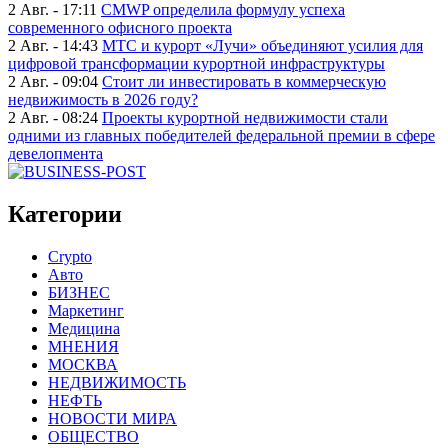
2 Авг. - 17:11
CMWP определила формулу успеха
современного офисного проекта
2 Авг. - 14:43
МТС и курорт «Лучи» объединяют усилия для
цифровой трансформации курортной инфраструктуры
2 Авг. - 09:04
Стоит ли инвестировать в коммерческую
недвижимость в 2026 году?
2 Авг. - 08:24
Проекты курортной недвижимости стали
одними из главных победителей федеральной премии в сфере
девелопмента
Категории
Crypto
Авто
БИЗНЕС
Маркетинг
Медицина
МНЕНИЯ
МОСКВА
НЕДВИЖИМОСТЬ
НЕФТЬ
НОВОСТИ МИРА
ОБЩЕСТВО