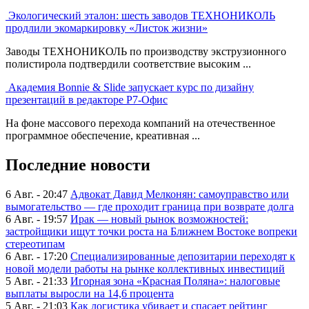
Экологический эталон: шесть заводов ТЕХНОНИКОЛЬ
продлили экомаркировку «Листок жизни»
Заводы ТЕХНОНИКОЛЬ по производству экструзионного
полистирола подтвердили соответствие высоким ...
Академия Bonnie & Slide запускает курс по дизайну
презентаций в редакторе Р7-Офис
На фоне массового перехода компаний на отечественное
программное обеспечение, креативная ...
Последние новости
6 Авг. - 20:47
Адвокат Давид Мелконян: самоуправство или
вымогательство — где проходит граница при возврате долга
6 Авг. - 19:57
Ирак — новый рынок возможностей:
застройщики ищут точки роста на Ближнем Востоке вопреки
стереотипам
6 Авг. - 17:20
Специализированные депозитарии переходят к
новой модели работы на рынке коллективных инвестиций
5 Авг. - 21:33
Игорная зона «Красная Поляна»: налоговые
выплаты выросли на 14,6 процента
5 Авг. - 21:03
Как логистика убивает и спасает рейтинг