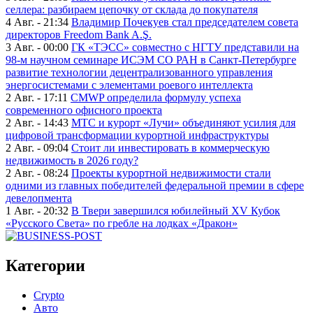
селлера: разбираем цепочку от склада до покупателя
4 Авг. - 21:34
Владимир Почекуев стал председателем совета
директоров Freedom Bank A.Ş.
3 Авг. - 00:00
ГК «ТЭСС» совместно с НГТУ представили на
98-м научном семинаре ИСЭМ СО РАН в Санкт-Петербурге
развитие технологии децентрализованного управления
энергосистемами с элементами роевого интеллекта
2 Авг. - 17:11
CMWP определила формулу успеха
современного офисного проекта
2 Авг. - 14:43
МТС и курорт «Лучи» объединяют усилия для
цифровой трансформации курортной инфраструктуры
2 Авг. - 09:04
Стоит ли инвестировать в коммерческую
недвижимость в 2026 году?
2 Авг. - 08:24
Проекты курортной недвижимости стали
одними из главных победителей федеральной премии в сфере
девелопмента
1 Авг. - 20:32
В Твери завершился юбилейный XV Кубок
«Русского Света» по гребле на лодках «Дракон»
Категории
Crypto
Авто