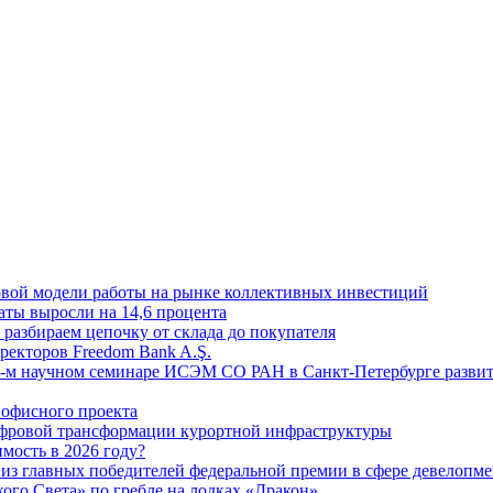
овой модели работы на рынке коллективных инвестиций
аты выросли на 14,6 процента
: разбираем цепочку от склада до покупателя
ректоров Freedom Bank A.Ş.
-м научном семинаре ИСЭМ СО РАН в Санкт-Петербурге развит
офисного проекта
ифровой трансформации курортной инфраструктуры
мость в 2026 году?
из главных победителей федеральной премии в сфере девелопме
го Света» по гребле на лодках «Дракон»