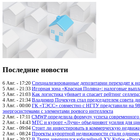
Последние новости
6 Авг. - 17:20
Специализированные депозитарии переходят к н
5 Авг. - 21:33
Игорная зона «Красная Поляна»: налоговые выпл
5 Авг. - 21:03
Как логистика убивает и спасает рейтинг селлера
4 Авг. - 21:34
Владимир Почекуев стал председателем совета ди
3 Авг. - 00:00
ГК «ТЭСС» совместно с НГТУ представили на 98
энергосистемами с элементами роевого интеллекта
2 Авг. - 17:11
CMWP определила формулу успеха современного 
2 Авг. - 14:43
МТС и курорт «Лучи» объединяют усилия для ц
2 Авг. - 09:04
Стоит ли инвестировать в коммерческую недвижи
2 Авг. - 08:24
Проекты курортной недвижимости стали одними 
1 Авг. - 20:32
В Твери завершился юбилейный XV Кубок «Русско