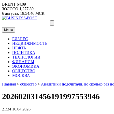
Перейти
BRENT
64.09
к
ЗОЛОТО
1,277.80
содержимому
6 августа,
18:54:47
МСК
Меню
БИЗНЕС
НЕДВИЖИМОСТЬ
НЕФТЬ
ПОЛИТИКА
ТЕХНОЛОГИИ
ФИНАНСЫ
ЭКОНОМИКА
ОБЩЕСТВО
МОСКВА
Главная
>
общество
>
Аналитики подсчитали, во сколько раз н
202602031456191997553946
21:34 16.04.2026