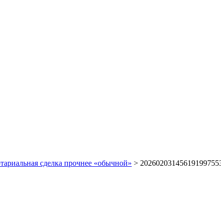
отариальная сделка прочнее «обычной»
>
20260203145619199755