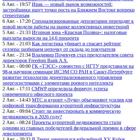
6 Авг. - 19:57
Ирак — новый рынок возможностей:
застройщики ищут точки роста на Ближнем Востоке вопреки
стереотипам
6 Авг. - 17:20
Специализированные депозитарии переходят к
новой модели работы на рынке коллективных инвестиций
5 Авг. - 21:33
Игорная зона «Красная Поляна»: налоговые
выплаты выросли на 14,6 процента
5 Авг. - 21:03
Как логистика убивает и спасает рейтинг
селлера: разбираем цепочку от склада до покупателя
4 Авг. - 21:34
Владимир Почекуев стал председателем совета
директоров Freedom Bank A.Ş.
3 Авг. - 00:00
ГК «ТЭСС» совместно с НГТУ представили на
98-м научном семинаре ИСЭМ СО РАН в Санкт-Петербурге
развитие технологии децентрализованного управления
энергосистемами с элементами роевого интеллекта
2 Авг. - 17:11
CMWP определила формулу успеха
современного офисного проекта
2 Авг. - 14:43
МТС и курорт «Лучи» объединяют усилия для
цифровой трансформации курортной инфраструктуры
2 Авг. - 09:04
Стоит ли инвестировать в коммерческую
недвижимость в 2026 году?
2 Авг. - 08:24
Проекты курортной недвижимости стали
одними из главных победителей федеральной премии в сфере
девелопмента
1 Авг. - 20:32
В Твери завершился юбилейный XV Кубок