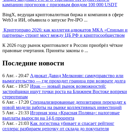
кампанию прогнозов с призовым фондом 100 000 USDT
BingX, ведущая криптовалютная биржа и компания в сфере
Web3 и ИИ, объявила о запуске Pre-IPO ...
Криптоправо 2026: как коллегия адвокатов МКА «Спицын и
партнеры» строит мост между ЦБ РФ и криптосообществом
К 2026 году рынок криптовалют в России приобрёл чёткие
правовые очертания. Приняты законы о ...
Последние новости
6 Авг. - 20:47
Адвокат Давид Мелконян: самоуправство или
вымогательство — где проходит граница при возврате долга
6 Авг. - 19:57
Ирак — новый рынок возможностей:
застройщики ищут точки роста на Ближнем Востоке вопреки
стереотипам
6 Авг. - 17:20
Специализированные депозитарии переходят к
новой модели работы на рынке коллективных инвестиций
5 Авг. - 21:33
Игорная зона «Красная Поляна»: налоговые
выплаты выросли на 14,6 процента
5 Авг. - 21:03
Как логистика убивает и спасает рейтинг
селлера: разбираем цепочку от склада до покупателя