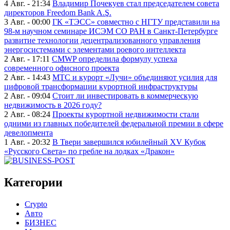
4 Авг. - 21:34
Владимир Почекуев стал председателем совета
директоров Freedom Bank A.Ş.
3 Авг. - 00:00
ГК «ТЭСС» совместно с НГТУ представили на
98-м научном семинаре ИСЭМ СО РАН в Санкт-Петербурге
развитие технологии децентрализованного управления
энергосистемами с элементами роевого интеллекта
2 Авг. - 17:11
CMWP определила формулу успеха
современного офисного проекта
2 Авг. - 14:43
МТС и курорт «Лучи» объединяют усилия для
цифровой трансформации курортной инфраструктуры
2 Авг. - 09:04
Стоит ли инвестировать в коммерческую
недвижимость в 2026 году?
2 Авг. - 08:24
Проекты курортной недвижимости стали
одними из главных победителей федеральной премии в сфере
девелопмента
1 Авг. - 20:32
В Твери завершился юбилейный XV Кубок
«Русского Света» по гребле на лодках «Дракон»
Категории
Crypto
Авто
БИЗНЕС