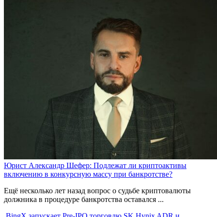
Юрист Александр Шефер: Подлежат ли криптоактивы
включению в конкурсную массу при банкротстве?
Ещё несколько лет назад вопрос о судьбе криптовалюты
должника в процедуре банкротства оставался ...
BingX запускает Pre-IPO торговлю SK Hynix ADR и