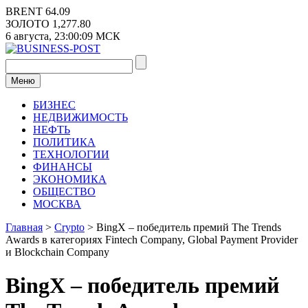
Перейти
BRENT
64.09
к
ЗОЛОТО
1,277.80
содержимому
6 августа,
23:00:10
МСК
Меню
БИЗНЕС
НЕДВИЖИМОСТЬ
НЕФТЬ
ПОЛИТИКА
ТЕХНОЛОГИИ
ФИНАНСЫ
ЭКОНОМИКА
ОБЩЕСТВО
МОСКВА
Главная
>
Crypto
>
BingX – победитель премий The Trends
Awards в категориях Fintech Company, Global Payment Provider
и Blockchain Company
BingX – победитель премий