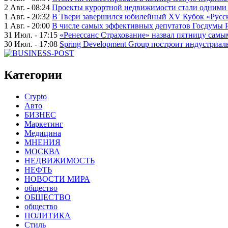
2 Авг. - 08:24
Проекты курортной недвижимости стали одними 
1 Авг. - 20:32
В Твери завершился юбилейный XV Кубок «Русско
1 Авг. - 20:00
В числе самых эффективных депутатов Госдумы 
31 Июл. - 17:15
«Ренессанс Страхование» назвал пятницу сам
30 Июл. - 17:08
Spring Development Group построит индустриал
Категории
Crypto
Авто
БИЗНЕС
Маркетинг
Медицина
МНЕНИЯ
МОСКВА
НЕДВИЖИМОСТЬ
НЕФТЬ
НОВОСТИ МИРА
общество
ОБЩЕСТВО
общество
ПОЛИТИКА
Стиль