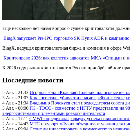
Ещё несколько лет назад вопрос о судьбе криптовалюты должник
BingX запускает Pre-IPO торговлю SK Hynix ADR и кампанию
BingX, ведущая криптовалютная биржа и компания в сфере Web3 
Криптоправо 2026: как коллегия адвокатов МКА «Спицын и п
К 2026 году рынок криптовалют в России приобрёл чёткие прав
Последние новости
5 Авг. - 21:33
Игорная зона «Красная Поляна»: налоговые выпл
5 Авг. - 21:03
Как логистика убивает и спасает рейтинг селлера
4 Авг. - 21:34
Владимир Почекуев стал председателем совета ди
3 Авг. - 00:00
ГК «ТЭСС» совместно с НГТУ представили на 98
энергосистемами с элементами роевого интеллекта
2 Авг. - 17:11
CMWP определила формулу успеха современного 
2 Авг. - 14:43
МТС и курорт «Лучи» объединяют усилия для ц
2 Авг. - 09:04
Стоит ли инвестировать в коммерческую недвижи