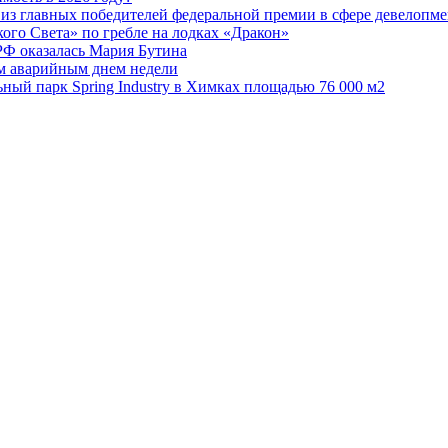
из главных победителей федеральной премии в сфере девелопме
го Света» по гребле на лодках «Дракон»
РФ оказалась Мария Бутина
ым аварийным днем недели
ьный парк Spring Industry в Химках площадью 76 000 м2