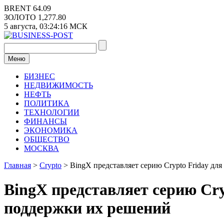
Перейти
BRENT
64.09
к
ЗОЛОТО
1,277.80
содержимому
5 августа,
03:24:17
МСК
Меню
БИЗНЕС
НЕДВИЖИМОСТЬ
НЕФТЬ
ПОЛИТИКА
ТЕХНОЛОГИИ
ФИНАНСЫ
ЭКОНОМИКА
ОБЩЕСТВО
МОСКВА
Главная
>
Crypto
>
BingX представляет серию Crypto Friday д
BingX представляет серию Cr
поддержки их решений