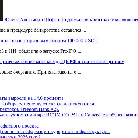
Юрист Александр Шефер: Подлежат ли криптоактивы включен
а в процедуре банкротства оставался ...
 прогнозов с призовым фондом 100 000 USDT
и ИИ, объявила о запуске Pre-IPO ...
артнеры» строит мост между ЦБ РФ и криптосообществом
овые очертания. Приняты законы о ...
аты выросли на 14,6 процента
: разбираем цепочку от склада до покупателя
ректоров Freedom Bank A.Ş.
-м научном семинаре ИСЭМ СО РАН в Санкт-Петербурге развит
офисного проекта
ифровой трансформации курортной инфраструктуры
мость в 2026 году?