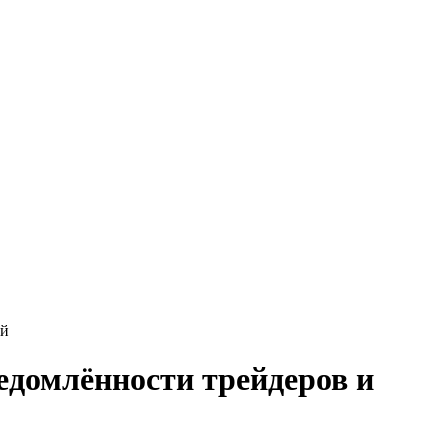
ий
едомлённости трейдеров и