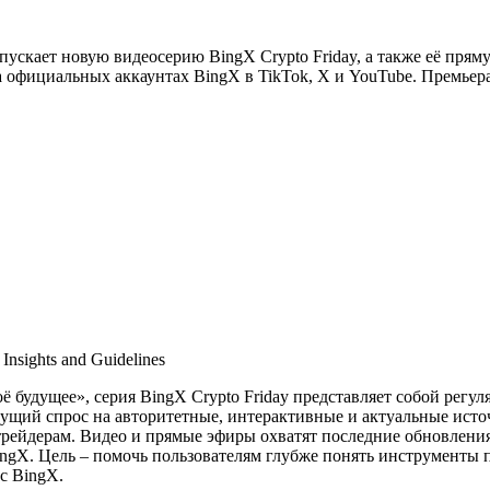
пускает новую видеосерию BingX Crypto Friday, а также её пря
а официальных аккаунтах BingX в TikTok, X и YouTube. Премьера
Insights and Guidelines
ё будущее», серия BingX Crypto Friday представляет собой регу
тущий спрос на авторитетные, интерактивные и актуальные ист
рейдерам. Видео и прямые эфиры охватят последние обновления
ngX. Цель – помочь пользователям глубже понять инструменты 
с BingX.