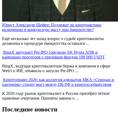
Юрист Александр Шефер: Подлежат ли криптоактивы
включению в конкурсную массу при банкротстве?
Ещё несколько лет назад вопрос о судьбе криптовалюты
должника в процедуре банкротства оставался ...
BingX запускает Pre-IPO торговлю SK Hynix ADR и
кампанию прогнозов с призовым фондом 100 000 USDT
BingX, ведущая криптовалютная биржа и компания в сфере
Web3 и ИИ, объявила о запуске Pre-IPO ...
Криптоправо 2026: как коллегия адвокатов МКА «Спицын и
партнеры» строит мост между ЦБ РФ и криптосообществом
К 2026 году рынок криптовалют в России приобрёл чёткие
правовые очертания. Приняты законы о ...
Последние новости