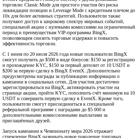
торговли: Classic Mode для простого участия без риска
ликвидации позиции и Leverage Mode с кредитным плечом до
10x для более активных стратегий. Пользователи также
получают доступ к широкому спектру мировых событий,
специальной акции с нулевыми комиссиями на ограниченный
период и преимуществам VIP-программы BingX,
позволяющим снизить торговые издержки и повысить
эффективность торговли.
С 1 июня по 20 июля 2026 года новые пользователи BingX
смогут получить до $500 в виде бонусов: $150 за регистрацию
и прохождение KYC, $150 за первый депозит от 10 USDT и
$200 за первую сделку в BingX EventX. Дополнительно
предусмотрены награды за публикацию информации о
кампании в социальных сетях. Для участия достаточно
зарегистрироваться на BingX, активировать участие на
странице акции, пройти KYC, пополнить счёт минимум на 10
USDT и совершить первую сделку в EventX. Кроме того,
пользователи смогут присоединиться к специальной
реферальной программе с наградами до $5 000 и
дополнительными комиссионными выплатами за
приглашённых друзей.
Запуск кампании к Чемпионату мира 2026 отражает
стремление BingX развивать новое поколение торговых