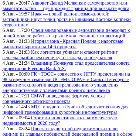
6 Авг. - 20:47
Адвокат Давид Мелконян: самоуправство или
вымогательство — где проходит граница при возврате долга
6 Авг. - 19:57
Ирак — новый рынок возможностей:
застройщики ищут точки роста на Ближнем Востоке вопреки
стереотипам
6 Авг. - 17:20
Специализированные депозитарии переходят к
новой модели работы на рынке коллективных инвестиций
5 Авг. - 21:33
Игорная зона «Красная Поляна»: налоговые
выплаты выросли на 14,6 процента
5 Авг. - 21:03
Как логистика убивает и спасает рейтинг
селлера: разбираем цепочку от склада до покупателя
4 Авг. - 21:34
Владимир Почекуев стал председателем совета
директоров Freedom Bank A.Ş.
3 Авг. - 00:00
ГК «ТЭСС» совместно с НГТУ представили на
98-м научном семинаре ИСЭМ СО РАН в Санкт-Петербурге
развитие технологии децентрализованного управления
энергосистемами с элементами роевого интеллекта
2 Авг. - 17:11
CMWP определила формулу успеха
современного офисного проекта
2 Авг. - 14:43
МТС и курорт «Лучи» объединяют усилия для
цифровой трансформации курортной инфраструктуры
2 Авг. - 09:04
Стоит ли инвестировать в коммерческую
недвижимость в 2026 году?
2 Авг. - 08:24
Проекты курортной недвижимости стали
одними из главных победителей федеральной премии в сфере