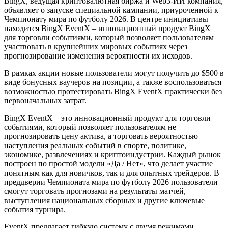
BingX, ведущая криптовалютная биржа и Web3-ИИ компания,
объявляет о запуске специальной кампании, приуроченной к
Чемпионату мира по футболу 2026. В центре инициативы
находится BingX EventX – инновационный продукт BingX
для торговли событиями, который позволяет пользователям
участвовать в крупнейших мировых событиях через
прогнозирование изменения вероятности их исходов.
В рамках акции новые пользователи могут получить до $500 в
виде бонусных ваучеров на позиции, а также воспользоваться
возможностью протестировать BingX EventX практически без
первоначальных затрат.
BingX EventX – это инновационный продукт для торговли
событиями, который позволяет пользователям не
прогнозировать цену актива, а торговать вероятностью
наступления реальных событий в спорте, политике,
экономике, развлечениях и криптоиндустрии. Каждый рынок
построен по простой модели «Да / Нет», что делает участие
понятным как для новичков, так и для опытных трейдеров. В
преддверии Чемпионата мира по футболу 2026 пользователи
смогут торговать прогнозами на результаты матчей,
выступления национальных сборных и другие ключевые
события турнира.
EventX предлагает гибкую систему с двумя режимами