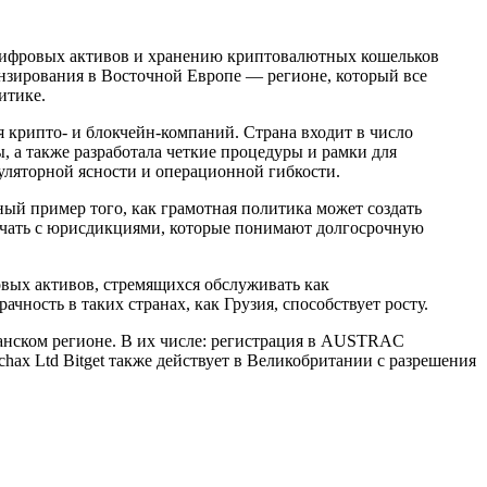
у цифровых активов и хранению криптовалютных кошельков
нзирования в Восточной Европе — регионе, который все
итике.
 крипто- и блокчейн-компаний. Страна входит в число
 а также разработала четкие процедуры и рамки для
уляторной ясности и операционной гибкости.
й пример того, как грамотная политика может создать
дничать с юрисдикциями, которые понимают долгосрочную
овых активов, стремящихся обслуживать как
ность в таких странах, как Грузия, способствует росту.
еанском регионе. В их числе: регистрация в AUSTRAC
hax Ltd Bitget также действует в Великобритании с разрешения