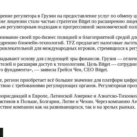
брение регулятора в Грузии на предоставление услуг по обмен
е лицензии стало частью стратегии Bitget по расширению лице
тым регуляторным подходам и прогрессивной экономической пол
нимание своей про-бизнес позицией и благоприятной средой для
дрению блокчейн-технологий. TFZ предлагает налоговые льготы,
ривлекательной для международных игроков, стремящихся к рег
адывают основу для следующей эры финансов. Грузия — отличны
вателей и расширяя доступ к технологиям. Цель Bitget — сотру
о фундамента», — заявила Грейси Чен, CEO Bitget.
, регион приобретает всё большее значение для платформ цифр
вии с требованиями регулирующих органов. Регуляторная прозрач
ых юрисдикций в Европе, Латинской Америке и Азиатско-Тихоок
ктивов в Польше, Болгарии, Литве и Чехии. Через компанию Arc
ствие компании как на развивающихся, так и на зрелых рынках.