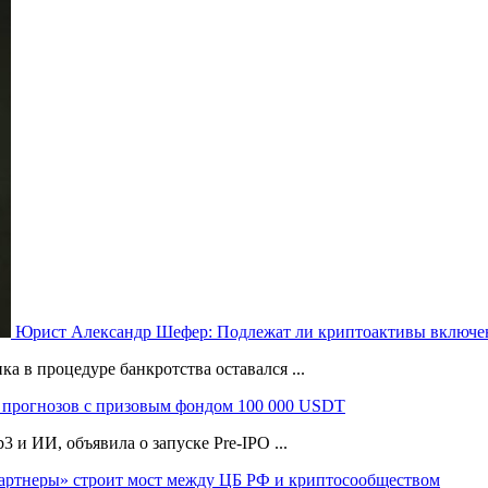
Юрист Александр Шефер: Подлежат ли криптоактивы включен
а в процедуре банкротства оставался ...
 прогнозов с призовым фондом 100 000 USDT
и ИИ, объявила о запуске Pre-IPO ...
артнеры» строит мост между ЦБ РФ и криптосообществом