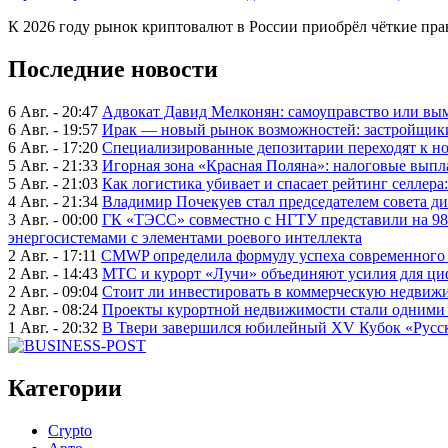
К 2026 году рынок криптовалют в России приобрёл чёткие прав
Последние новости
6 Авг. - 20:47
Адвокат Давид Мелконян: самоуправство или вым
6 Авг. - 19:57
Ирак — новый рынок возможностей: застройщики
6 Авг. - 17:20
Специализированные депозитарии переходят к н
5 Авг. - 21:33
Игорная зона «Красная Поляна»: налоговые выпл
5 Авг. - 21:03
Как логистика убивает и спасает рейтинг селлера
4 Авг. - 21:34
Владимир Почекуев стал председателем совета ди
3 Авг. - 00:00
ГК «ТЭСС» совместно с НГТУ представили на 98
энергосистемами с элементами роевого интеллекта
2 Авг. - 17:11
CMWP определила формулу успеха современного 
2 Авг. - 14:43
МТС и курорт «Лучи» объединяют усилия для ц
2 Авг. - 09:04
Стоит ли инвестировать в коммерческую недвижи
2 Авг. - 08:24
Проекты курортной недвижимости стали одними 
1 Авг. - 20:32
В Твери завершился юбилейный XV Кубок «Русско
Категории
Crypto