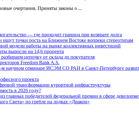
овые очертания. Приняты законы о ...
огательство — где проходит граница при возврате долга
 ищут точки роста на Ближнем Востоке вопреки стереотипам
овой модели работы на рынке коллективных инвестиций
аты выросли на 14,6 процента
: разбираем цепочку от склада до покупателя
ректоров Freedom Bank A.Ş.
-м научном семинаре ИСЭМ СО РАН в Санкт-Петербурге развит
офисного проекта
ифровой трансформации курортной инфраструктуры
мость в 2026 году?
из главных победителей федеральной премии в сфере девелопме
го Света» по гребле на лодках «Дракон»