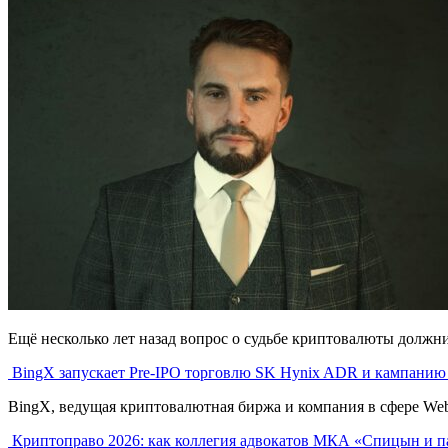
Ещё несколько лет назад вопрос о судьбе криптовалюты должник
BingX запускает Pre-IPO торговлю SK Hynix ADR и кампанию
BingX, ведущая криптовалютная биржа и компания в сфере Web3 
Криптоправо 2026: как коллегия адвокатов МКА «Спицын и п