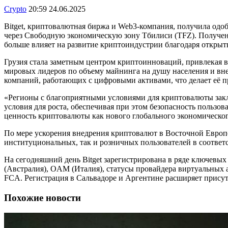
Crypto
20:59 24.06.2025
Bitget, криптовалютная биржа и Web3-компания, получила одо
через Свободную экономическую зону Тбилиси (TFZ). Получени
больше влияет на развитие криптоиндустрии благодаря откры
Грузия стала заметным центром криптоинноваций, привлекая в
мировых лидеров по объему майнинга на душу населения и вне
компаний, работающих с цифровыми активами, что делает её п
«Регионы с благоприятными условиями для криптовалюты закл
условия для роста, обеспечивая при этом безопасность пользо
ценность криптовалюты как нового глобального экономическог
По мере ускорения внедрения криптовалют в Восточной Европе
институциональных, так и розничных пользователей в соответст
На сегодняшний день Bitget зарегистрирована в ряде ключев
(Австралия), OAM (Италия), статусы провайдера виртуальных а
FCA. Регистрация в Сальвадоре и Аргентине расширяет присут
Похожие новости