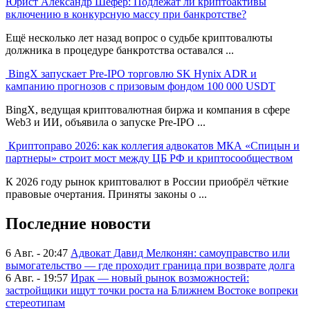
Юрист Александр Шефер: Подлежат ли криптоактивы
включению в конкурсную массу при банкротстве?
Ещё несколько лет назад вопрос о судьбе криптовалюты
должника в процедуре банкротства оставался ...
BingX запускает Pre-IPO торговлю SK Hynix ADR и
кампанию прогнозов с призовым фондом 100 000 USDT
BingX, ведущая криптовалютная биржа и компания в сфере
Web3 и ИИ, объявила о запуске Pre-IPO ...
Криптоправо 2026: как коллегия адвокатов МКА «Спицын и
партнеры» строит мост между ЦБ РФ и криптосообществом
К 2026 году рынок криптовалют в России приобрёл чёткие
правовые очертания. Приняты законы о ...
Последние новости
6 Авг. - 20:47
Адвокат Давид Мелконян: самоуправство или
вымогательство — где проходит граница при возврате долга
6 Авг. - 19:57
Ирак — новый рынок возможностей:
застройщики ищут точки роста на Ближнем Востоке вопреки
стереотипам