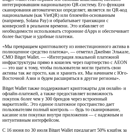
интегрировавшим национальную QR-систему. Его функция
сканирования автоматически определяет, является ли QR-код
национальным (как VietQR) или блокчейн-основанным
(например, Solana Pay) и обрабатывает транзакции с
конверсией в реальном времени. Это избавляет от
необходимости использовать сторонние dApps и обеспечивает
более быстрые и удобные платежи.
«Мы превращаем криптовалюту из инвестиционного актива в
полноценное средство платежа», — отметил Джейми Элькале,
CMO Bitget Wallet. — «Интеграция локальной платежной
инфраструктуры прямо в кошелек через партнерство с AEON
— это шаг к тому, чтобы пользователи могли тратить свои
активы так же просто, как и хранить их. Мы начинаем с Юго-
Восточной Азии и будем расширяться в другие регионы».
Bitget Wallet также поддерживает криптокарты для онлайн- и
офлайн-платежей, а также предоставляет возможность
покупок более чем у 300 брендов через встроенный
маркетплейс. Это единое платежное пространство дает
пользователям полный контроль — будь то сканирование,
касание или покупки внутри приложения — с надежным и
интуитивным интерфейсом.
С 16 июня по 30 июля Bitget Wallet предлагает 50% кэшбэк за