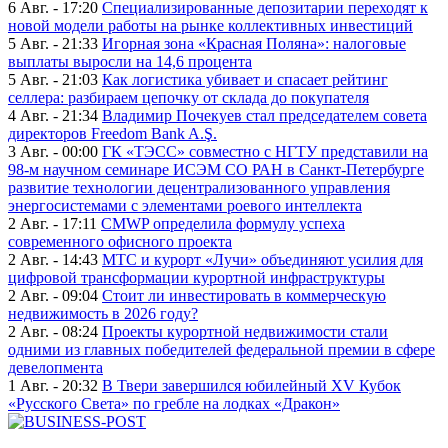
6 Авг. - 17:20
Специализированные депозитарии переходят к
новой модели работы на рынке коллективных инвестиций
5 Авг. - 21:33
Игорная зона «Красная Поляна»: налоговые
выплаты выросли на 14,6 процента
5 Авг. - 21:03
Как логистика убивает и спасает рейтинг
селлера: разбираем цепочку от склада до покупателя
4 Авг. - 21:34
Владимир Почекуев стал председателем совета
директоров Freedom Bank A.Ş.
3 Авг. - 00:00
ГК «ТЭСС» совместно с НГТУ представили на
98-м научном семинаре ИСЭМ СО РАН в Санкт-Петербурге
развитие технологии децентрализованного управления
энергосистемами с элементами роевого интеллекта
2 Авг. - 17:11
CMWP определила формулу успеха
современного офисного проекта
2 Авг. - 14:43
МТС и курорт «Лучи» объединяют усилия для
цифровой трансформации курортной инфраструктуры
2 Авг. - 09:04
Стоит ли инвестировать в коммерческую
недвижимость в 2026 году?
2 Авг. - 08:24
Проекты курортной недвижимости стали
одними из главных победителей федеральной премии в сфере
девелопмента
1 Авг. - 20:32
В Твери завершился юбилейный XV Кубок
«Русского Света» по гребле на лодках «Дракон»