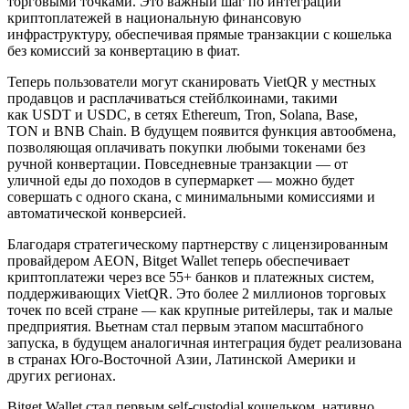
торговыми точками. Это важный шаг по интеграции
криптоплатежей в национальную финансовую
инфраструктуру, обеспечивая прямые транзакции с кошелька
без комиссий за конвертацию в фиат.
Теперь пользователи могут сканировать VietQR у местных
продавцов и расплачиваться стейблкоинами, такими
как USDT и USDC, в сетях Ethereum, Tron, Solana, Base,
TON и BNB Chain. В будущем появится функция автообмена,
позволяющая оплачивать покупки любыми токенами без
ручной конвертации. Повседневные транзакции — от
уличной еды до походов в супермаркет — можно будет
совершать с одного скана, с минимальными комиссиями и
автоматической конверсией.
Благодаря стратегическому партнерству с лицензированным
провайдером AEON, Bitget Wallet теперь обеспечивает
криптоплатежи через все 55+ банков и платежных систем,
поддерживающих VietQR. Это более 2 миллионов торговых
точек по всей стране — как крупные ритейлеры, так и малые
предприятия. Вьетнам стал первым этапом масштабного
запуска, в будущем аналогичная интеграция будет реализована
в странах Юго-Восточной Азии, Латинской Америки и
других регионах.
Bitget Wallet стал первым self-custodial кошельком, нативно