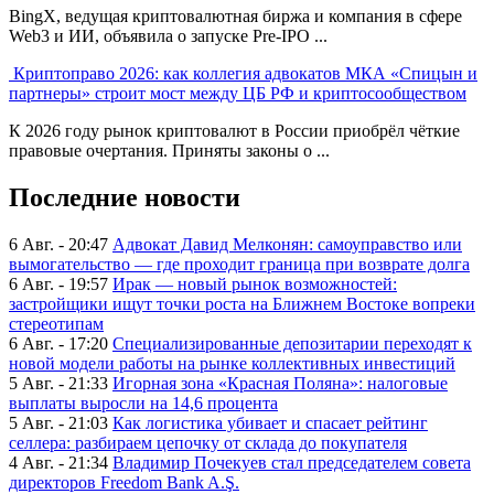
BingX, ведущая криптовалютная биржа и компания в сфере
Web3 и ИИ, объявила о запуске Pre-IPO ...
Криптоправо 2026: как коллегия адвокатов МКА «Спицын и
партнеры» строит мост между ЦБ РФ и криптосообществом
К 2026 году рынок криптовалют в России приобрёл чёткие
правовые очертания. Приняты законы о ...
Последние новости
6 Авг. - 20:47
Адвокат Давид Мелконян: самоуправство или
вымогательство — где проходит граница при возврате долга
6 Авг. - 19:57
Ирак — новый рынок возможностей:
застройщики ищут точки роста на Ближнем Востоке вопреки
стереотипам
6 Авг. - 17:20
Специализированные депозитарии переходят к
новой модели работы на рынке коллективных инвестиций
5 Авг. - 21:33
Игорная зона «Красная Поляна»: налоговые
выплаты выросли на 14,6 процента
5 Авг. - 21:03
Как логистика убивает и спасает рейтинг
селлера: разбираем цепочку от склада до покупателя
4 Авг. - 21:34
Владимир Почекуев стал председателем совета
директоров Freedom Bank A.Ş.