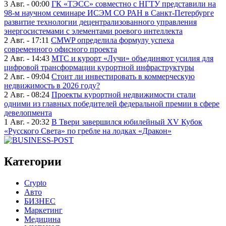
3 Авг. - 00:00
ГК «ТЭСС» совместно с НГТУ представили на
98-м научном семинаре ИСЭМ СО РАН в Санкт-Петербурге
развитие технологии децентрализованного управления
энергосистемами с элементами роевого интеллекта
2 Авг. - 17:11
CMWP определила формулу успеха
современного офисного проекта
2 Авг. - 14:43
МТС и курорт «Лучи» объединяют усилия для
цифровой трансформации курортной инфраструктуры
2 Авг. - 09:04
Стоит ли инвестировать в коммерческую
недвижимость в 2026 году?
2 Авг. - 08:24
Проекты курортной недвижимости стали
одними из главных победителей федеральной премии в сфере
девелопмента
1 Авг. - 20:32
В Твери завершился юбилейный XV Кубок
«Русского Света» по гребле на лодках «Дракон»
Категории
Crypto
Авто
БИЗНЕС
Маркетинг
Медицина