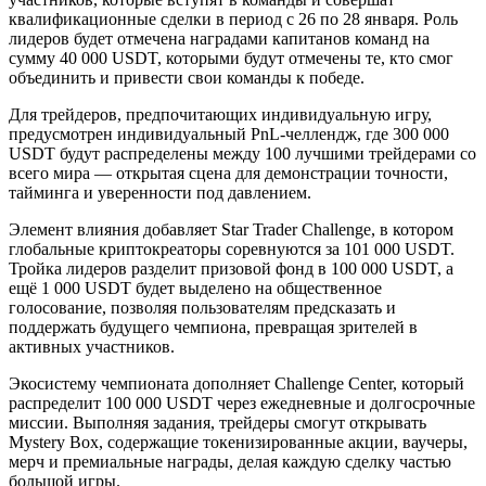
квалификационные сделки в период с 26 по 28 января. Роль
лидеров будет отмечена наградами капитанов команд на
сумму 40 000 USDT, которыми будут отмечены те, кто смог
объединить и привести свои команды к победе.
Для трейдеров, предпочитающих индивидуальную игру,
предусмотрен индивидуальный PnL-челлендж, где 300 000
USDT будут распределены между 100 лучшими трейдерами со
всего мира — открытая сцена для демонстрации точности,
тайминга и уверенности под давлением.
Элемент влияния добавляет Star Trader Challenge, в котором
глобальные криптокреаторы соревнуются за 101 000 USDT.
Тройка лидеров разделит призовой фонд в 100 000 USDT, а
ещё 1 000 USDT будет выделено на общественное
голосование, позволяя пользователям предсказать и
поддержать будущего чемпиона, превращая зрителей в
активных участников.
Экосистему чемпионата дополняет Challenge Center, который
распределит 100 000 USDT через ежедневные и долгосрочные
миссии. Выполняя задания, трейдеры смогут открывать
Mystery Box, содержащие токенизированные акции, ваучеры,
мерч и премиальные награды, делая каждую сделку частью
большой игры.