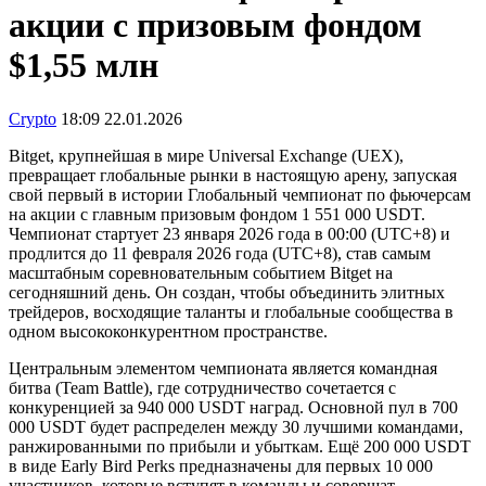
акции с призовым фондом
$1,55 млн
Crypto
18:09 22.01.2026
Bitget, крупнейшая в мире Universal Exchange (UEX),
превращает глобальные рынки в настоящую арену, запуская
свой первый в истории Глобальный чемпионат по фьючерсам
на акции с главным призовым фондом 1 551 000 USDT.
Чемпионат стартует 23 января 2026 года в 00:00 (UTC+8) и
продлится до 11 февраля 2026 года (UTC+8), став самым
масштабным соревновательным событием Bitget на
сегодняшний день. Он создан, чтобы объединить элитных
трейдеров, восходящие таланты и глобальные сообщества в
одном высококонкурентном пространстве.
Центральным элементом чемпионата является командная
битва (Team Battle), где сотрудничество сочетается с
конкуренцией за 940 000 USDT наград. Основной пул в 700
000 USDT будет распределен между 30 лучшими командами,
ранжированными по прибыли и убыткам. Ещё 200 000 USDT
в виде Early Bird Perks предназначены для первых 10 000
участников, которые вступят в команды и совершат