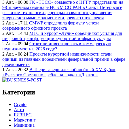
3 Авг. - 00:00
ГК «ТЭСС» совместно с НГТУ представили на
98-м научном семинаре ИСЭМ СО РАН в Санкт-Петербурге
развитие технологии децентрализованного управления
энергосистемами с элементами роевого интеллекта
2 Авг. - 17:11
CMWP определила формулу успеха
современного офисного проекта
2 Авг. - 14:43
МТС и курорт «Лучи» объединяют усилия для
цифровой трансформации курортной инфраструктуры
2 Авг. - 09:04
Стоит ли инвестировать в коммерческую
недвижимость в 2026 году?
2 Авг. - 08:24
Проекты курортной недвижимости стали
одними из главных победителей федеральной премии в сфере
девелопмента
1 Авг. - 20:32
В Твери завершился юбилейный XV Кубок
«Русского Света» по гребле на лодках «Дракон»
Категории
Crypto
Авто
БИЗНЕС
Маркетинг
Медицина