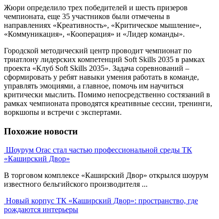
Жюри определило трех победителей и шесть призеров
чемпионата, еще 35 участников были отмечены в
направлениях «Креативность», «Критическое мышление»,
«Коммуникация», «Кооперация» и «Лидер команды».
Городской методический центр проводит чемпионат по
триатлону лидерских компетенций Soft Skills 2035 в рамках
проекта «Клуб Soft Skills 2035». Задача соревнований –
сформировать у ребят навыки умения работать в команде,
управлять эмоциями, а главное, помочь им научиться
критически мыслить. Помимо непосредственно состязаний в
рамках чемпионата проводятся креативные сессии, тренинги,
воркшопы и встречи с экспертами.
Похожие новости
Шоурум Orac стал частью профессиональной среды ТК
«Каширский Двор»
В торговом комплексе «Каширский Двор» открылся шоурум
известного бельгийского производителя ...
Новый корпус ТК «Каширский Двор»: пространство, где
рождаются интерьеры