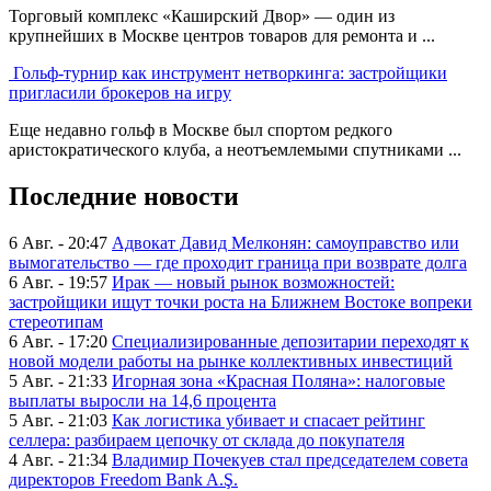
Торговый комплекс «Каширский Двор» — один из
крупнейших в Москве центров товаров для ремонта и ...
Гольф-турнир как инструмент нетворкинга: застройщики
пригласили брокеров на игру
Еще недавно гольф в Москве был спортом редкого
аристократического клуба, а неотъемлемыми спутниками ...
Последние новости
6 Авг. - 20:47
Адвокат Давид Мелконян: самоуправство или
вымогательство — где проходит граница при возврате долга
6 Авг. - 19:57
Ирак — новый рынок возможностей:
застройщики ищут точки роста на Ближнем Востоке вопреки
стереотипам
6 Авг. - 17:20
Специализированные депозитарии переходят к
новой модели работы на рынке коллективных инвестиций
5 Авг. - 21:33
Игорная зона «Красная Поляна»: налоговые
выплаты выросли на 14,6 процента
5 Авг. - 21:03
Как логистика убивает и спасает рейтинг
селлера: разбираем цепочку от склада до покупателя
4 Авг. - 21:34
Владимир Почекуев стал председателем совета
директоров Freedom Bank A.Ş.