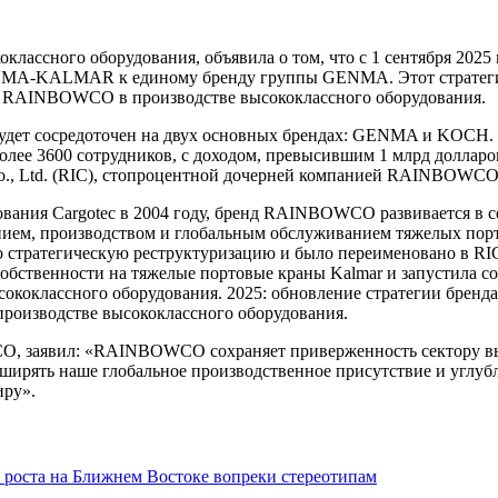
ссного оборудования, объявила о том, что с 1 сентября 2025 
 GENMA-KALMAR к единому бренду группы GENMA. Этот стратеги
и RAINBOWCO в производстве высококлассного оборудования.
дет сосредоточен на двух основных брендах: GENMA и KOCH.
ее 3600 сотрудников, с доходом, превысившим 1 млрд долларов
 Co., Ltd. (RIC), стопроцентной дочерней компанией RAINBOWCO
вания Cargotec в 2004 году, бренд RAINBOWCO развивается в се
анием, производством и глобальным обслуживанием тяжелых порт
тратегическую реструктуризацию и было переименовано в RIC,
 собственности на тяжелые портовые краны Kalmar и запусти
сококлассного оборудования. 2025: обновление стратегии бре
производстве высококлассного оборудования.
O, заявил: «RAINBOWCO сохраняет приверженность сектору выс
ирять наше глобальное производственное присутствие и углубл
иру».
роста на Ближнем Востоке вопреки стереотипам