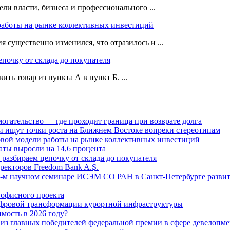
ли власти, бизнеса и профессионального ...
работы на рынке коллективных инвестиций
 существенно изменился, что отразилось и ...
епочку от склада до покупателя
ть товар из пункта А в пункт Б. ...
огательство — где проходит граница при возврате долга
 ищут точки роста на Ближнем Востоке вопреки стереотипам
овой модели работы на рынке коллективных инвестиций
аты выросли на 14,6 процента
: разбираем цепочку от склада до покупателя
ректоров Freedom Bank A.Ş.
-м научном семинаре ИСЭМ СО РАН в Санкт-Петербурге развит
офисного проекта
ифровой трансформации курортной инфраструктуры
мость в 2026 году?
из главных победителей федеральной премии в сфере девелопме