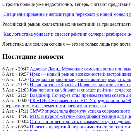
Строить больше уже недостаточно. Теперь, считают представите
Специализированные депозитарии переходят к новой модели 
Российский рынок коллективных инвестиций за три десятилетия
Как логистика убивает и спасает рейтинг селлера: разбираем ц
Логистика для селлера сегодня — это не только лишь про достави
Последние новости
6 Авг. - 20:47
Адвокат Давид Мелконян: самоуправство или вым
6 Авг. - 19:57
Ирак — новый рынок возможностей: застройщики
6 Авг. - 17:20
Специализированные депозитарии переходят к н
5 Авг. - 21:33
Игорная зона «Красная Поляна»: налоговые выпл
5 Авг. - 21:03
Как логистика убивает и спасает рейтинг селлера
4 Авг. - 21:34
Владимир Почекуев стал председателем совета ди
3 Авг. - 00:00
ГК «ТЭСС» совместно с НГТУ представили на 98
энергосистемами с элементами роевого интеллекта
2 Авг. - 17:11
CMWP определила формулу успеха современного 
2 Авг. - 14:43
МТС и курорт «Лучи» объединяют усилия для ц
2 Авг. - 09:04
Стоит ли инвестировать в коммерческую недвижи
2 Авг. - 08:24
Проекты курортной недвижимости стали одними 