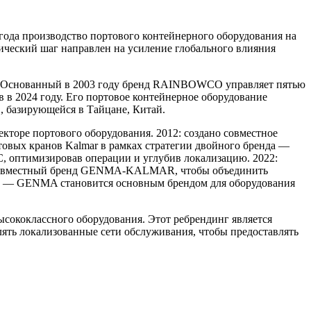
года производство портового контейнерного оборудования на
ческий шаг направлен на усиление глобального влияния
 Основанный в 2003 году бренд RAINBOWCO управляет пятью
 в 2024 году. Его портовое контейнерное оборудование
, базирующейся в Тайцане, Китай.
кторе портового оборудования. 2012: создано совместное
овых кранов Kalmar в рамках стратегии двойного бренда —
 оптимизировав операции и углубив локализацию. 2022:
ла совместный бренд GENMA-KALMAR, чтобы объединить
нда — GENMA становится основным брендом для оборудования
ококлассного оборудования. Этот ребрендинг является
ять локализованные сети обслуживания, чтобы предоставлять