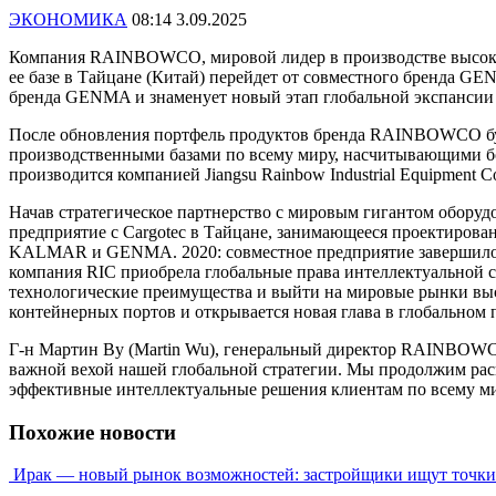
ЭКОНОМИКА
08:14 3.09.2025
Компания RAINBOWCO, мировой лидер в производстве высококла
ее базе в Тайцане (Китай) перейдет от совместного бренда
бренда GENMA и знаменует новый этап глобальной экспанси
После обновления портфель продуктов бренда RAINBOWCO бу
производственными базами по всему миру, насчитывающими бол
производится компанией Jiangsu Rainbow Industrial Equipment
Начав стратегическое партнерство с мировым гигантом оборудо
предприятие с Cargotec в Тайцане, занимающееся проектиров
KALMAR и GENMA. 2020: совместное предприятие завершило с
компания RIC приобрела глобальные права интеллектуальной
технологические преимущества и выйти на мировые рынки вы
контейнерных портов и открывается новая глава в глобальном 
Г-н Мартин Ву (Martin Wu), генеральный директор RAINBOWC
важной вехой нашей глобальной стратегии. Мы продолжим расш
эффективные интеллектуальные решения клиентам по всему м
Похожие новости
Ирак — новый рынок возможностей: застройщики ищут точки 