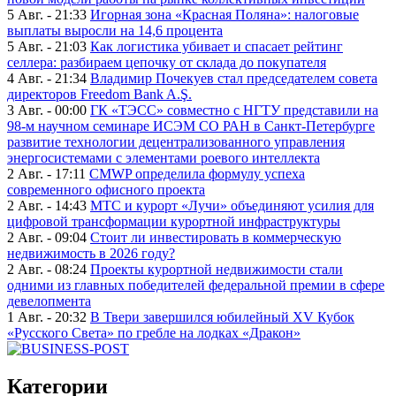
5 Авг. - 21:33
Игорная зона «Красная Поляна»: налоговые
выплаты выросли на 14,6 процента
5 Авг. - 21:03
Как логистика убивает и спасает рейтинг
селлера: разбираем цепочку от склада до покупателя
4 Авг. - 21:34
Владимир Почекуев стал председателем совета
директоров Freedom Bank A.Ş.
3 Авг. - 00:00
ГК «ТЭСС» совместно с НГТУ представили на
98-м научном семинаре ИСЭМ СО РАН в Санкт-Петербурге
развитие технологии децентрализованного управления
энергосистемами с элементами роевого интеллекта
2 Авг. - 17:11
CMWP определила формулу успеха
современного офисного проекта
2 Авг. - 14:43
МТС и курорт «Лучи» объединяют усилия для
цифровой трансформации курортной инфраструктуры
2 Авг. - 09:04
Стоит ли инвестировать в коммерческую
недвижимость в 2026 году?
2 Авг. - 08:24
Проекты курортной недвижимости стали
одними из главных победителей федеральной премии в сфере
девелопмента
1 Авг. - 20:32
В Твери завершился юбилейный XV Кубок
«Русского Света» по гребле на лодках «Дракон»
Категории