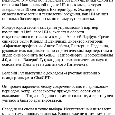
периодом. Эту смелую параллель провели участники одной из
сессий на Национальной неделе HR и рекламы, которая
завершилась 19 сентября в Екатеринбурге. Эксперты в
области психологии и технологий обсудили, как ИИ меняет
не только бизнес-процессы, но и саму суть человека.
Модератором сессии выступил управляющий партнер
компании AI Influence ИИ и эксперт в области
искусственного интеллекта в медиа Алексей Парфун. Среди
спикеров были Кирилл Пшеничных, директор категории
«Офисные профессии» Авито Работы, Екатерина Неделина,
руководитель направления по стратегическим партнерствам и
лидер бизнес-юнита по GenAI, Газпромнефть, Профессионалы
4.0, а также Валерий Гут, кандидат психологических наук и
основатель Института а даптивного Интеллекта.
Валерий Гут выступил с докладом «Грустная история о
неандертальцах и ChatGPT».
Он провел параллель между современностью и ледниковым
периодом, когда человечеству приходилось бороться за
выживание: «Тогда победили не самые сильные, а те, кто умел
учиться и быстро адаптироваться.
Сегодня мы снова в точке выбора. Искусственный интеллект
меняет саму природу человека. Вопрос уже не в том, заменит