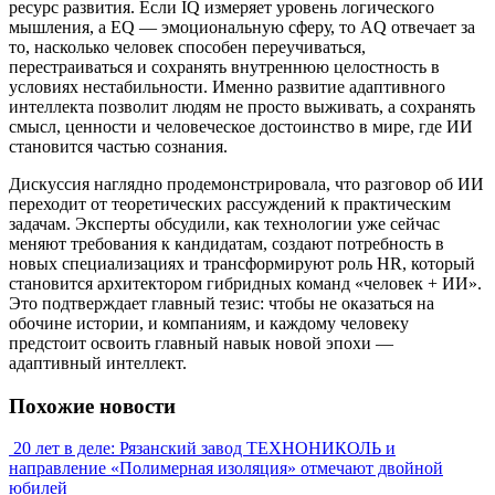
ресурс развития. Если IQ измеряет уровень логического
мышления, а EQ — эмоциональную сферу, то AQ отвечает за
то, насколько человек способен переучиваться,
перестраиваться и сохранять внутреннюю целостность в
условиях нестабильности. Именно развитие адаптивного
интеллекта позволит людям не просто выживать, а сохранять
смысл, ценности и человеческое достоинство в мире, где ИИ
становится частью сознания.
Дискуссия наглядно продемонстрировала, что разговор об ИИ
переходит от теоретических рассуждений к практическим
задачам. Эксперты обсудили, как технологии уже сейчас
меняют требования к кандидатам, создают потребность в
новых специализациях и трансформируют роль HR, который
становится архитектором гибридных команд «человек + ИИ».
Это подтверждает главный тезис: чтобы не оказаться на
обочине истории, и компаниям, и каждому человеку
предстоит освоить главный навык новой эпохи —
адаптивный интеллект.
Похожие новости
20 лет в деле: Рязанский завод ТЕХНОНИКОЛЬ и
направление «Полимерная изоляция» отмечают двойной
юбилей