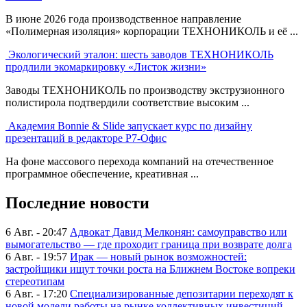
В июне 2026 года производственное направление
«Полимерная изоляция» корпорации ТЕХНОНИКОЛЬ и её ...
Экологический эталон: шесть заводов ТЕХНОНИКОЛЬ
продлили экомаркировку «Листок жизни»
Заводы ТЕХНОНИКОЛЬ по производству экструзионного
полистирола подтвердили соответствие высоким ...
Академия Bonnie & Slide запускает курс по дизайну
презентаций в редакторе Р7-Офис
На фоне массового перехода компаний на отечественное
программное обеспечение, креативная ...
Последние новости
6 Авг. - 20:47
Адвокат Давид Мелконян: самоуправство или
вымогательство — где проходит граница при возврате долга
6 Авг. - 19:57
Ирак — новый рынок возможностей:
застройщики ищут точки роста на Ближнем Востоке вопреки
стереотипам
6 Авг. - 17:20
Специализированные депозитарии переходят к
новой модели работы на рынке коллективных инвестиций