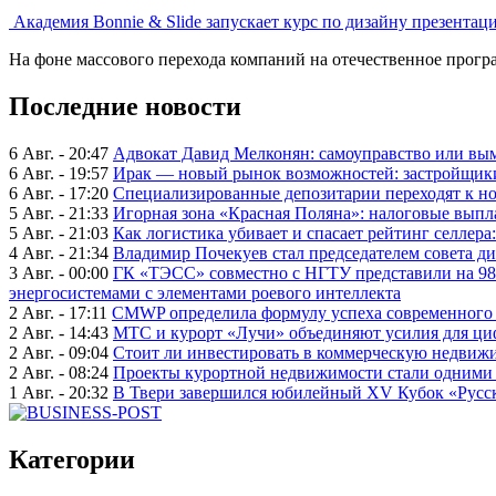
Академия Bonnie & Slide запускает курс по дизайну презентац
На фоне массового перехода компаний на отечественное програ
Последние новости
6 Авг. - 20:47
Адвокат Давид Мелконян: самоуправство или вым
6 Авг. - 19:57
Ирак — новый рынок возможностей: застройщики
6 Авг. - 17:20
Специализированные депозитарии переходят к н
5 Авг. - 21:33
Игорная зона «Красная Поляна»: налоговые выпл
5 Авг. - 21:03
Как логистика убивает и спасает рейтинг селлера
4 Авг. - 21:34
Владимир Почекуев стал председателем совета ди
3 Авг. - 00:00
ГК «ТЭСС» совместно с НГТУ представили на 98
энергосистемами с элементами роевого интеллекта
2 Авг. - 17:11
CMWP определила формулу успеха современного 
2 Авг. - 14:43
МТС и курорт «Лучи» объединяют усилия для ц
2 Авг. - 09:04
Стоит ли инвестировать в коммерческую недвижи
2 Авг. - 08:24
Проекты курортной недвижимости стали одними 
1 Авг. - 20:32
В Твери завершился юбилейный XV Кубок «Русско
Категории