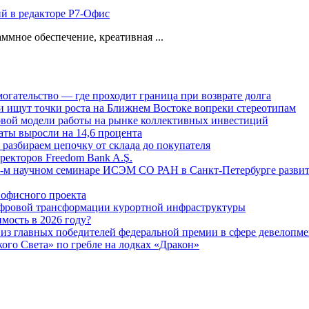
ий в редакторе Р7-Офис
ммное обеспечение, креативная ...
огательство — где проходит граница при возврате долга
 ищут точки роста на Ближнем Востоке вопреки стереотипам
овой модели работы на рынке коллективных инвестиций
аты выросли на 14,6 процента
: разбираем цепочку от склада до покупателя
ректоров Freedom Bank A.Ş.
-м научном семинаре ИСЭМ СО РАН в Санкт-Петербурге развит
офисного проекта
ифровой трансформации курортной инфраструктуры
мость в 2026 году?
из главных победителей федеральной премии в сфере девелопме
го Света» по гребле на лодках «Дракон»