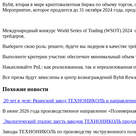
Bybit, вторая в мире криптовалютная биржа по объему торгов,
Мероприятие, которое продлится до 31 октября 2024 года, пре
Международный конкурс World Series of Trading (WSOT) 2024 
трейдеров.
Выберите свою роль: решите, будете вы лидером в качестве трей
Выполните критерии участия: обеспечьте минимальный объем т
Накапливайте PnL: как реализованная, так и нереализованная 
Все призы будут зачислены в центр вознаграждений Bybit Rewa
Похожие новости
20 лет в деле: Рязанский завод ТЕХНОНИКОЛЬ и направлени
В июне 2026 года производственное направление «Полимерна
Экологический эталон: шесть заводов ТЕХНОНИКОЛЬ продли
Заводы ТЕХНОНИКОЛЬ по производству экструзионного полист