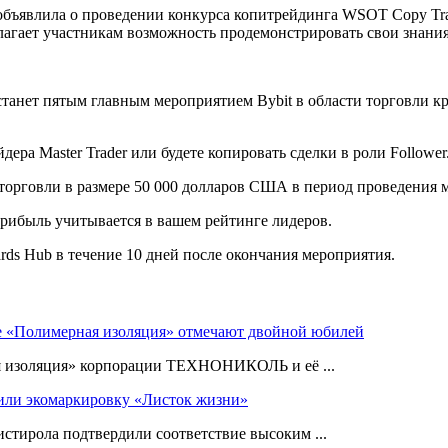
 объявлила о проведении конкурса копитрейдинга WSOT Copy Tra
длагает участникам возможность продемонстрировать свои знани
станет пятым главным мероприятием Bybit в области торговли к
дера Master Trader или будете копировать сделки в роли Follower
орговли в размере 50 000 долларов США в период проведения м
прибыль учитывается в вашем рейтинге лидеров.
rds Hub в течение 10 дней после окончания мероприятия.
е «Полимерная изоляция» отмечают двойной юбилей
я изоляция» корпорации ТЕХНОНИКОЛЬ и её ...
ли экомаркировку «Листок жизни»
ирола подтвердили соответствие высоким ...