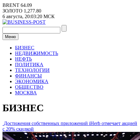
Перейти
BRENT
64.09
к
ЗОЛОТО
1,277.80
содержимому
6 августа,
20:03:20
МСК
Меню
БИЗНЕС
НЕДВИЖИМОСТЬ
НЕФТЬ
ПОЛИТИКА
ТЕХНОЛОГИИ
ФИНАНСЫ
ЭКОНОМИКА
ОБЩЕСТВО
МОСКВА
БИЗНЕС
Достижения собственных приложений iHerb отмечает акцией
с 20% скидкой