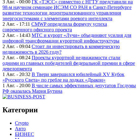
3 Авг. - 00:00
ГК «ТЭСС» совместно с НГТУ представили на
98-м научном семинаре ИСЭМ СО РАН в Санкт-Петербурге
развитие технологии децентрализованного управления
энергосистемами с элементами роевого интеллекта
2 Авг. - 17:11
CMWP определила формулу успеха
современного офисного проекта
2 Авг. - 14:43
МТС и курорт «Лучи» объединяют усилия для
цифровой трансформации курортной инфраструктуры
2 Авг. - 09:04
Стоит ли инвестировать в коммерческую
недвижимость в 2026 году?
2 Авг. - 08:24
Проекты курортной недвижимости стали
одними из главных победителей федеральной премии в сфере
девелопмента
1 Авг. - 20:32
В Твери завершился юбилейный XV Кубок
«Русского Света» по гребле на лодках «Дракон»
1 Авг. - 20:00
В числе самых эффективных депутатов Госдумы
РФ оказалась Мария Бутина
Категории
Crypto
Авто
БИЗНЕС