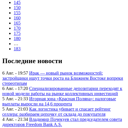
145
150
155
160
165
170
175
180
…
183
Последние новости
6 Авг. - 19:57
Ирак — новый рынок возможностей:
застройщики ищут точки роста на Ближнем Востоке вопреки
стереотипам
6 Авг. - 17:20
Специализированные депозитарии переходят к
новой модели работы на рынке коллективных инвестиций
5 Авг. - 21:33
Игорная зона «Красная Поляна»: налоговые
выплаты выросли на 14,6 процента
5 Авг. - 21:03
Как логистика убивает и спасает рейтинг
селлера: разбираем цепочку от склада до покупателя
4 Авг. - 21:34
Владимир Почекуев стал председателем совета
директоров Freedom Bank A.Ş.