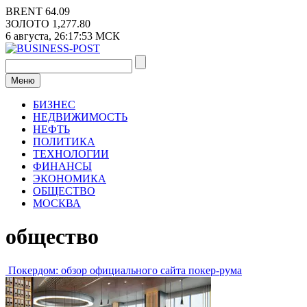
Перейти
BRENT
64.09
к
ЗОЛОТО
1,277.80
содержимому
6 августа,
26:17:53
МСК
Меню
БИЗНЕС
НЕДВИЖИМОСТЬ
НЕФТЬ
ПОЛИТИКА
ТЕХНОЛОГИИ
ФИНАНСЫ
ЭКОНОМИКА
ОБЩЕСТВО
МОСКВА
общество
Покердом: обзор официального сайта покер-рума