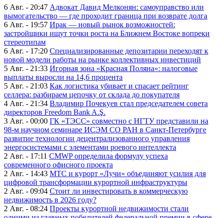
6 Авг. - 20:47
Адвокат Давид Мелконян: самоуправство или
вымогательство — где проходит граница при возврате долга
6 Авг. - 19:57
Ирак — новый рынок возможностей:
застройщики ищут точки роста на Ближнем Востоке вопреки
стереотипам
6 Авг. - 17:20
Специализированные депозитарии переходят к
новой модели работы на рынке коллективных инвестиций
5 Авг. - 21:33
Игорная зона «Красная Поляна»: налоговые
выплаты выросли на 14,6 процента
5 Авг. - 21:03
Как логистика убивает и спасает рейтинг
селлера: разбираем цепочку от склада до покупателя
4 Авг. - 21:34
Владимир Почекуев стал председателем совета
директоров Freedom Bank A.Ş.
3 Авг. - 00:00
ГК «ТЭСС» совместно с НГТУ представили на
98-м научном семинаре ИСЭМ СО РАН в Санкт-Петербурге
развитие технологии децентрализованного управления
энергосистемами с элементами роевого интеллекта
2 Авг. - 17:11
CMWP определила формулу успеха
современного офисного проекта
2 Авг. - 14:43
МТС и курорт «Лучи» объединяют усилия для
цифровой трансформации курортной инфраструктуры
2 Авг. - 09:04
Стоит ли инвестировать в коммерческую
недвижимость в 2026 году?
2 Авг. - 08:24
Проекты курортной недвижимости стали
одними из главных победителей федеральной премии в сфере