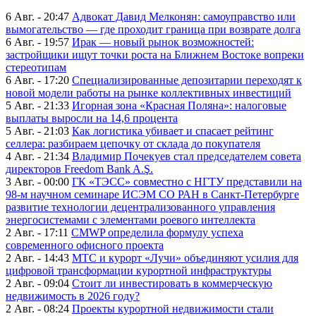
6 Авг. - 20:47
Адвокат Давид Мелконян: самоуправство или
вымогательство — где проходит граница при возврате долга
6 Авг. - 19:57
Ирак — новый рынок возможностей:
застройщики ищут точки роста на Ближнем Востоке вопреки
стереотипам
6 Авг. - 17:20
Специализированные депозитарии переходят к
новой модели работы на рынке коллективных инвестиций
5 Авг. - 21:33
Игорная зона «Красная Поляна»: налоговые
выплаты выросли на 14,6 процента
5 Авг. - 21:03
Как логистика убивает и спасает рейтинг
селлера: разбираем цепочку от склада до покупателя
4 Авг. - 21:34
Владимир Почекуев стал председателем совета
директоров Freedom Bank A.Ş.
3 Авг. - 00:00
ГК «ТЭСС» совместно с НГТУ представили на
98-м научном семинаре ИСЭМ СО РАН в Санкт-Петербурге
развитие технологии децентрализованного управления
энергосистемами с элементами роевого интеллекта
2 Авг. - 17:11
CMWP определила формулу успеха
современного офисного проекта
2 Авг. - 14:43
МТС и курорт «Лучи» объединяют усилия для
цифровой трансформации курортной инфраструктуры
2 Авг. - 09:04
Стоит ли инвестировать в коммерческую
недвижимость в 2026 году?
2 Авг. - 08:24
Проекты курортной недвижимости стали