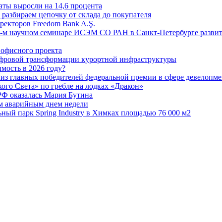
аты выросли на 14,6 процента
: разбираем цепочку от склада до покупателя
ректоров Freedom Bank A.Ş.
-м научном семинаре ИСЭМ СО РАН в Санкт-Петербурге развит
офисного проекта
ифровой трансформации курортной инфраструктуры
мость в 2026 году?
из главных победителей федеральной премии в сфере девелопме
го Света» по гребле на лодках «Дракон»
РФ оказалась Мария Бутина
ым аварийным днем недели
ьный парк Spring Industry в Химках площадью 76 000 м2