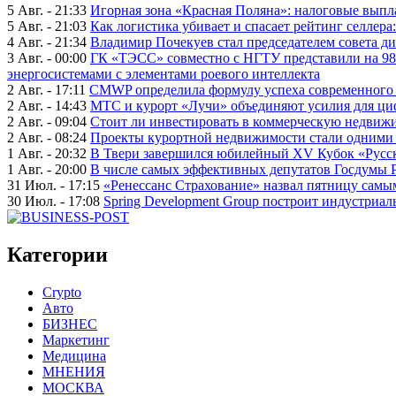
5 Авг. - 21:33
Игорная зона «Красная Поляна»: налоговые выпл
5 Авг. - 21:03
Как логистика убивает и спасает рейтинг селлера
4 Авг. - 21:34
Владимир Почекуев стал председателем совета ди
3 Авг. - 00:00
ГК «ТЭСС» совместно с НГТУ представили на 98
энергосистемами с элементами роевого интеллекта
2 Авг. - 17:11
CMWP определила формулу успеха современного 
2 Авг. - 14:43
МТС и курорт «Лучи» объединяют усилия для ц
2 Авг. - 09:04
Стоит ли инвестировать в коммерческую недвижи
2 Авг. - 08:24
Проекты курортной недвижимости стали одними 
1 Авг. - 20:32
В Твери завершился юбилейный XV Кубок «Русско
1 Авг. - 20:00
В числе самых эффективных депутатов Госдумы 
31 Июл. - 17:15
«Ренессанс Страхование» назвал пятницу сам
30 Июл. - 17:08
Spring Development Group построит индустриал
Категории
Crypto
Авто
БИЗНЕС
Маркетинг
Медицина
МНЕНИЯ
МОСКВА