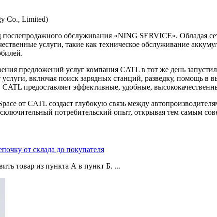
 Co., Limited)
д послепродажного обслуживания «NING SERVICE». Обладая се
ственные услуги, такие как техническое обслуживание аккумул
обилей.
рения предложений услуг компания CATL в тот же день запусти
услуги, включая поиск зарядных станций, разведку, помощь в в
, CATL предоставляет эффективные, удобные, высококачественн
Space от CATL создаст глубокую связь между автопроизводителя
исключительный потребительский опыт, открывая тем самым сов
епочку от склада до покупателя
ть товар из пункта А в пункт Б. ...