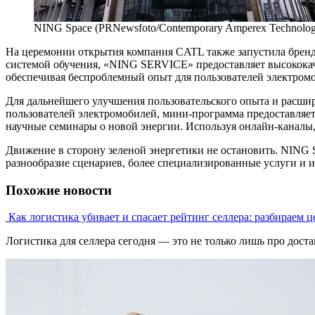
NING Space (PRNewsfoto/Contemporary Amperex Technology
На церемонии открытия компания CATL также запустила брен
системой обучения, «NING SERVICE» предоставляет высококаче
обеспечивая беспроблемный опыт для пользователей электром
Для дальнейшего улучшения пользовательского опыта и расши
пользователей электромобилей, мини-программа предоставляет 
научные семинары о новой энергии. Используя онлайн-каналы
Движение в сторону зеленой энергетики не остановить. NING 
разнообразие сценариев, более специализированные услуги и 
Похожие новости
Как логистика убивает и спасает рейтинг селлера: разбираем ц
Логистика для селлера сегодня — это не только лишь про достави