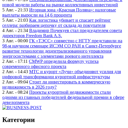
новой модели работы на рынке коллективных инвестиций
5 Авг. - 21:33
Игорная зона «Красная Поляна»: налоговые
выплаты выросли на 14,6 процента
5 Авг. - 21:03
Как логистика убивает и спасает рейтинг
селлера: разбираем цепочку от склада до покупателя
4 Авг. - 21:34
Владимир Почекуев стал председателем совета
директоров Freedom Bank A.Ş.
3 Авг. - 00:00
ГК «ТЭСС» совместно с НГТУ представили на
98-м научном семинаре ИСЭМ СО РАН в Санкт-Петербурге
развитие технологии децентрализованного управления
энергосистемами с элементами роевого интеллекта
2 Авг. - 17:11
CMWP определила формулу успеха
современного офисного проекта
2 Авг. - 14:43
МТС и курорт «Лучи» объединяют усилия для
цифровой трансформации курортной инфраструктуры
2 Авг. - 09:04
Стоит ли инвестировать в коммерческую
недвижимость в 2026 году?
2 Авг. - 08:24
Проекты курортной недвижимости стали
одними из главных победителей федеральной премии в сфере
девелопмента
Категории