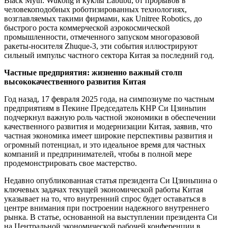
Black Myth: Wukong и куклы Labubu; от прорывов в
человекоподобных роботизированных технологиях,
возглавляемых такими фирмами, как Unitree Robotics, до
быстрого роста коммерческой аэрокосмической
промышленности, отмеченного запуском многоразовой
ракеты-носителя Zhuque-3, эти события иллюстрируют
сильный импульс частного сектора Китая за последний год.
Частные предприятия: жизненно важный столп
высококачественного развития Китая
Год назад, 17 февраля 2025 года, на симпозиуме по частным
предприятиям в Пекине Председатель КНР Си Цзиньпин
подчеркнул важную роль частной экономики в обеспечении
качественного развития и модернизации Китая, заявив, что
частная экономика имеет широкие перспективы развития и
огромный потенциал, и это идеальное время для частных
компаний и предпринимателей, чтобы в полной мере
продемонстрировать свое мастерство.
Недавно опубликованная статья президента Си Цзиньпина о
ключевых задачах текущей экономической работы Китая
указывает на то, что внутренний спрос будет оставаться в
центре внимания при построении надежного внутреннего
рынка. В статье, основанной на выступлении президента Си
на Центральной экономической рабочей конференции в