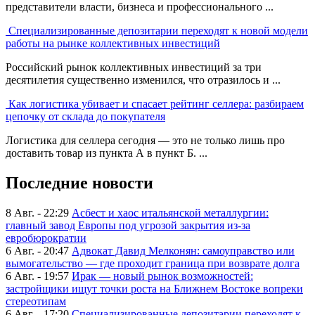
представители власти, бизнеса и профессионального ...
Специализированные депозитарии переходят к новой модели
работы на рынке коллективных инвестиций
Российский рынок коллективных инвестиций за три
десятилетия существенно изменился, что отразилось и ...
Как логистика убивает и спасает рейтинг селлера: разбираем
цепочку от склада до покупателя
Логистика для селлера сегодня — это не только лишь про
доставить товар из пункта А в пункт Б. ...
Последние новости
8 Авг. - 22:29
Асбест и хаос итальянской металлургии:
главный завод Европы под угрозой закрытия из-за
евробюрократии
6 Авг. - 20:47
Адвокат Давид Мелконян: самоуправство или
вымогательство — где проходит граница при возврате долга
6 Авг. - 19:57
Ирак — новый рынок возможностей:
застройщики ищут точки роста на Ближнем Востоке вопреки
стереотипам
6 Авг. - 17:20
Специализированные депозитарии переходят к