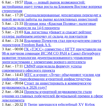
6 Авг. - 19:57
Ирак — новый рынок возможностей:
застройщики ищут точки роста на Ближнем Востоке вопреки
стереотипам
6 Авг. - 17:20
Специализированные депозитарии переходят к
новой модели работы на рынке коллективных инвестиций
5 Авг. - 21:33
Игорная зона «Красная Поляна»: налоговые
выплаты выросли на 14,6 процента
5 Авг. - 21:03
Как логистика убивает и спасает рейтинг
селлера: разбираем цепочку от склада до покупателя
4 Авг. - 21:34
Владимир Почекуев стал председателем совета
директоров Freedom Bank A.Ş.
3 Авг. - 00:00
ГК «ТЭСС» совместно с НГТУ представили на
98-м научном семинаре ИСЭМ СО РАН в Санкт-Петербурге
развитие технологии децентрализованного управления
энергосистемами с элементами роевого интеллекта
2 Авг. - 17:11
CMWP определила формулу успеха
современного офисного проекта
2 Авг. - 14:43
МТС и курорт «Лучи» объединяют усилия для
цифровой трансформации курортной инфраструктуры
2 Авг. - 09:04
Стоит ли инвестировать в коммерческую
недвижимость в 2026 году?
2 Авг. - 08:24
Проекты курортной недвижимости стали
одними из главных победителей федеральной премии в сфере
девелопмента
1 Авг. - 20:32
В Твери завершился юбилейный XV Кубок