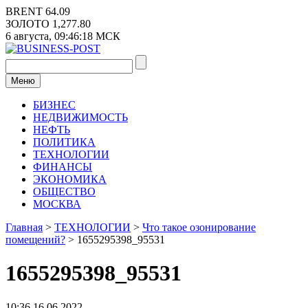
Перейти
BRENT
64.09
к
ЗОЛОТО
1,277.80
содержимому
6 августа,
09:46:18
МСК
Меню
БИЗНЕС
НЕДВИЖИМОСТЬ
НЕФТЬ
ПОЛИТИКА
ТЕХНОЛОГИИ
ФИНАНСЫ
ЭКОНОМИКА
ОБЩЕСТВО
МОСКВА
Главная
>
ТЕХНОЛОГИИ
>
Что такое озонирование
помещений?
>
1655295398_95531
1655295398_95531
10:36 16.06.2022