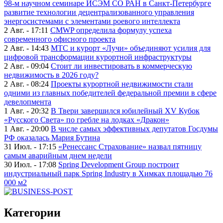
98-м научном семинаре ИСЭМ СО РАН в Санкт-Петербурге
развитие технологии децентрализованного управления
энергосистемами с элементами роевого интеллекта
2 Авг. - 17:11
CMWP определила формулу успеха
современного офисного проекта
2 Авг. - 14:43
МТС и курорт «Лучи» объединяют усилия для
цифровой трансформации курортной инфраструктуры
2 Авг. - 09:04
Стоит ли инвестировать в коммерческую
недвижимость в 2026 году?
2 Авг. - 08:24
Проекты курортной недвижимости стали
одними из главных победителей федеральной премии в сфере
девелопмента
1 Авг. - 20:32
В Твери завершился юбилейный XV Кубок
«Русского Света» по гребле на лодках «Дракон»
1 Авг. - 20:00
В числе самых эффективных депутатов Госдумы
РФ оказалась Мария Бутина
31 Июл. - 17:15
«Ренессанс Страхование» назвал пятницу
самым аварийным днем недели
30 Июл. - 17:08
Spring Development Group построит
индустриальный парк Spring Industry в Химках площадью 76
000 м2
Категории