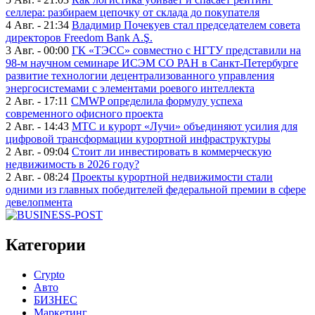
селлера: разбираем цепочку от склада до покупателя
4 Авг. - 21:34
Владимир Почекуев стал председателем совета
директоров Freedom Bank A.Ş.
3 Авг. - 00:00
ГК «ТЭСС» совместно с НГТУ представили на
98-м научном семинаре ИСЭМ СО РАН в Санкт-Петербурге
развитие технологии децентрализованного управления
энергосистемами с элементами роевого интеллекта
2 Авг. - 17:11
CMWP определила формулу успеха
современного офисного проекта
2 Авг. - 14:43
МТС и курорт «Лучи» объединяют усилия для
цифровой трансформации курортной инфраструктуры
2 Авг. - 09:04
Стоит ли инвестировать в коммерческую
недвижимость в 2026 году?
2 Авг. - 08:24
Проекты курортной недвижимости стали
одними из главных победителей федеральной премии в сфере
девелопмента
Категории
Crypto
Авто
БИЗНЕС
Маркетинг