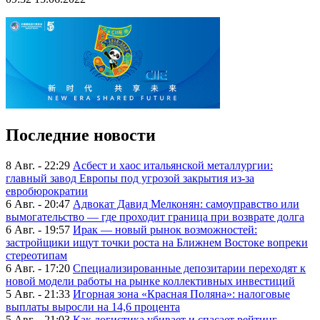
Последние новости
8 Авг. - 22:29
Асбест и хаос итальянской металлургии:
главный завод Европы под угрозой закрытия из-за
евробюрократии
6 Авг. - 20:47
Адвокат Давид Мелконян: самоуправство или
вымогательство — где проходит граница при возврате долга
6 Авг. - 19:57
Ирак — новый рынок возможностей:
застройщики ищут точки роста на Ближнем Востоке вопреки
стереотипам
6 Авг. - 17:20
Специализированные депозитарии переходят к
новой модели работы на рынке коллективных инвестиций
5 Авг. - 21:33
Игорная зона «Красная Поляна»: налоговые
выплаты выросли на 14,6 процента
5 Авг. - 21:03
Как логистика убивает и спасает рейтинг