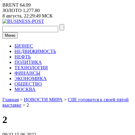
Перейти
BRENT
64.09
к
ЗОЛОТО
1,277.80
содержимому
8 августа,
22:29:49
МСК
Меню
БИЗНЕС
НЕДВИЖИМОСТЬ
НЕФТЬ
ПОЛИТИКА
ТЕХНОЛОГИИ
ФИНАНСЫ
ЭКОНОМИКА
ОБЩЕСТВО
МОСКВА
Главная
>
НОВОСТИ МИРА
>
CIIE готовится к своей пятой
выставке
>
2
2
09:32 15.06.2022