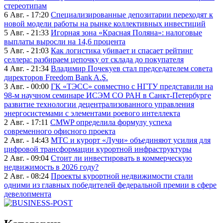
стереотипам
6 Авг. - 17:20
Специализированные депозитарии переходят к
новой модели работы на рынке коллективных инвестиций
5 Авг. - 21:33
Игорная зона «Красная Поляна»: налоговые
выплаты выросли на 14,6 процента
5 Авг. - 21:03
Как логистика убивает и спасает рейтинг
селлера: разбираем цепочку от склада до покупателя
4 Авг. - 21:34
Владимир Почекуев стал председателем совета
директоров Freedom Bank A.Ş.
3 Авг. - 00:00
ГК «ТЭСС» совместно с НГТУ представили на
98-м научном семинаре ИСЭМ СО РАН в Санкт-Петербурге
развитие технологии децентрализованного управления
энергосистемами с элементами роевого интеллекта
2 Авг. - 17:11
CMWP определила формулу успеха
современного офисного проекта
2 Авг. - 14:43
МТС и курорт «Лучи» объединяют усилия для
цифровой трансформации курортной инфраструктуры
2 Авг. - 09:04
Стоит ли инвестировать в коммерческую
недвижимость в 2026 году?
2 Авг. - 08:24
Проекты курортной недвижимости стали
одними из главных победителей федеральной премии в сфере
девелопмента