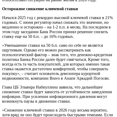
Осторожное снижение ключевой ставки
Начался 2025 год с рекордно высокой ключевой ставки в 21%
годовых. С июня регулятор начал снижать это значение, но
медленно и осторожно – на 1-2 п.п. в месяц. На последнем в
этом году заседании Банк России принял решение снизить
ставку еще на 50 б.п. – до 16% годовых.
«Уменьшение ставки на 50 б.п. само по себе не является
ощутимым. Однако его можно рассматривать как
психологический фактор – знак того, что денежно-кредитная
политика Банка России далее будет смягчаться. Кроме того,
всегда есть та часть покупателей, для которых именно такая
ставка окажется достаточно комфортной, чтобы совершить
покупку», – считает основатель девелопера курортной
недвижимости, компании Bravo в Анапе Аркадий Погосян.
Глава ЦБ Эльвира Набиуллина заявила, что дальнейшее
снижение ставки будет зависеть от устойчивости замедления
инфляции. При усилении инфляционного давления могут
возникнуть паузы в движении ставки.
«Снижение ключевой ставки в 2026 году весьма вероятно,
хотя вряд ли оно будет происходить быстрыми темпами. Если