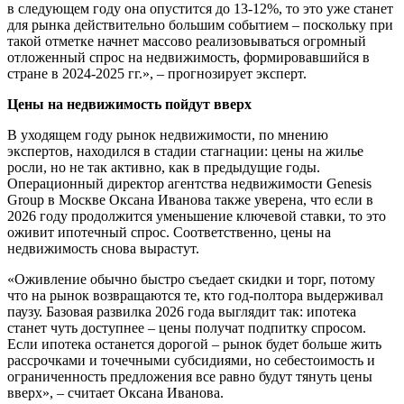
в следующем году она опустится до 13-12%, то это уже станет
для рынка действительно большим событием – поскольку при
такой отметке начнет массово реализовываться огромный
отложенный спрос на недвижимость, формировавшийся в
стране в 2024-2025 гг.», – прогнозирует эксперт.
Цены на недвижимость пойдут вверх
В уходящем году рынок недвижимости, по мнению
экспертов, находился в стадии стагнации: цены на жилье
росли, но не так активно, как в предыдущие годы.
Операционный директор агентства недвижимости Genesis
Group в Москве Оксана Иванова также уверена, что если в
2026 году продолжится уменьшение ключевой ставки, то это
оживит ипотечный спрос. Соответственно, цены на
недвижимость снова вырастут.
«Оживление обычно быстро съедает скидки и торг, потому
что на рынок возвращаются те, кто год-полтора выдерживал
паузу. Базовая развилка 2026 года выглядит так: ипотека
станет чуть доступнее – цены получат подпитку спросом.
Если ипотека останется дорогой – рынок будет больше жить
рассрочками и точечными субсидиями, но себестоимость и
ограниченность предложения все равно будут тянуть цены
вверх», – считает Оксана Иванова.