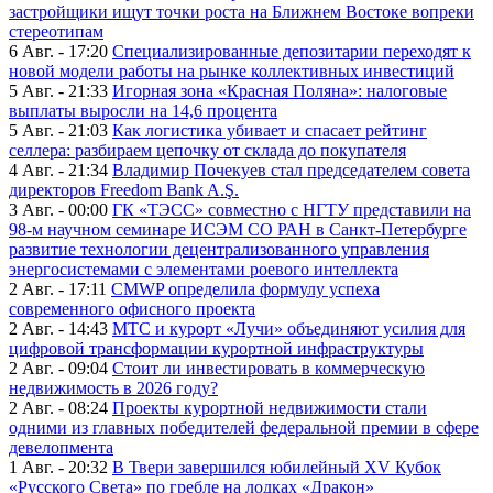
застройщики ищут точки роста на Ближнем Востоке вопреки
стереотипам
6 Авг. - 17:20
Специализированные депозитарии переходят к
новой модели работы на рынке коллективных инвестиций
5 Авг. - 21:33
Игорная зона «Красная Поляна»: налоговые
выплаты выросли на 14,6 процента
5 Авг. - 21:03
Как логистика убивает и спасает рейтинг
селлера: разбираем цепочку от склада до покупателя
4 Авг. - 21:34
Владимир Почекуев стал председателем совета
директоров Freedom Bank A.Ş.
3 Авг. - 00:00
ГК «ТЭСС» совместно с НГТУ представили на
98-м научном семинаре ИСЭМ СО РАН в Санкт-Петербурге
развитие технологии децентрализованного управления
энергосистемами с элементами роевого интеллекта
2 Авг. - 17:11
CMWP определила формулу успеха
современного офисного проекта
2 Авг. - 14:43
МТС и курорт «Лучи» объединяют усилия для
цифровой трансформации курортной инфраструктуры
2 Авг. - 09:04
Стоит ли инвестировать в коммерческую
недвижимость в 2026 году?
2 Авг. - 08:24
Проекты курортной недвижимости стали
одними из главных победителей федеральной премии в сфере
девелопмента
1 Авг. - 20:32
В Твери завершился юбилейный XV Кубок
«Русского Света» по гребле на лодках «Дракон»