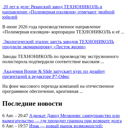
20 лет в деле: Рязанский завод ТЕХНОНИКОЛЬ и
направление «Полимерная изоляция» отмечают двойной
юбилей
В июне 2026 года производственное направление
«Полимерная изоляция» корпорации ТЕХНОНИКОЛЬ и её ...
Экологический эталон: шесть заводов ТЕХНОНИКОЛЬ
продлили экомаркировку «Листок жизни»
Заводы ТЕХНОНИКОЛЬ по производству экструзионного
полистирола подтвердили соответствие высоким ...
Академия Bonnie & Slide запускает курс по дизайну
презентаций в редакторе Р7-Офис
На фоне массового перехода компаний на отечественное
программное обеспечение, креативная ...
Последние новости
6 Авг. - 20:47
Адвокат Давид Мелконян: самоуправство или
вымогательство — где проходит граница при возврате долга
6 Авг. - 19:57
Ирак — новый рынок возможностей: