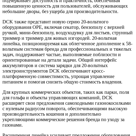
подчеркивает доступность и практичность, обеспечивая
повышенную ценность для пользователей, обслуживающих
небольшие дворы, без ущерба для производительности.
DCK также представит новую серию 20-вольтного
оборудования OPE, включая секатор, бензопилу с верхней
ручкой, мини-бензопилу, воздуходувку для листьев, струнный
триммер и триммер для живых изгородей. 20-вольтная
линейка, позиционируемая как облегченное дополнение к 58-
вольтным системам бренда для профессиональных и тяжелых
задач, поддерживает частые, выполняемые поблизости и
ориентированные на детали задачи. Общий интерфейс
аккумуляторов и система зарядки для 20-вольтных
электроинструментов DCK обеспечивают кросс-
платформенную совместимость, упрощая управление
питанием и помогая снизить общую стоимость владения.
Для крупных коммерческих объектов, таких как парки, поля
для гольфа и объекты управляющих компаний, DCK
расширяет свои предложения самоходными газонокосилками
с нулевым радиусом поворота, обеспечивающими высокую
производительность кошения и дополнительно
укрепляющими коммерческие решения бренда по уходу за
газонами.
Расширенная линейка усиливает предложение оборудования