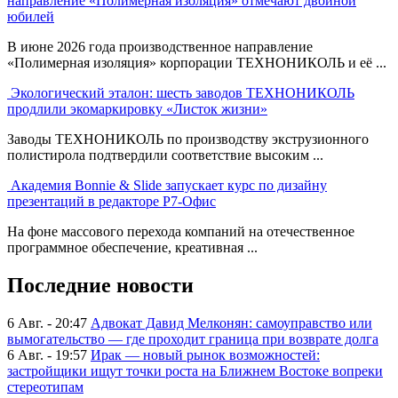
направление «Полимерная изоляция» отмечают двойной
юбилей
В июне 2026 года производственное направление
«Полимерная изоляция» корпорации ТЕХНОНИКОЛЬ и её ...
Экологический эталон: шесть заводов ТЕХНОНИКОЛЬ
продлили экомаркировку «Листок жизни»
Заводы ТЕХНОНИКОЛЬ по производству экструзионного
полистирола подтвердили соответствие высоким ...
Академия Bonnie & Slide запускает курс по дизайну
презентаций в редакторе Р7-Офис
На фоне массового перехода компаний на отечественное
программное обеспечение, креативная ...
Последние новости
6 Авг. - 20:47
Адвокат Давид Мелконян: самоуправство или
вымогательство — где проходит граница при возврате долга
6 Авг. - 19:57
Ирак — новый рынок возможностей:
застройщики ищут точки роста на Ближнем Востоке вопреки
стереотипам