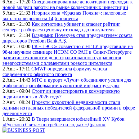
6 Авг. - 17:20
Специализированные депозитарии переходят к
новой модели работы на рынке коллективных инвестиций
5 Авг. - 21:33
Игорная зона «Красная Поляна»: налоговые
выплаты выросли на 14,6 процента
5 Авг. - 21:03
Как логистика убивает и спасает рейтинг
селлера: разбираем цепочку от склада до покупателя
4 Авг. - 21:34
Владимир Почекуев стал председателем совета
директоров Freedom Bank A.Ş.
3 Авг. - 00:00
ГК «ТЭСС» совместно с НГТУ представили на
98-м научном семинаре ИСЭМ СО РАН в Санкт-Петербурге
развитие технологии децентрализованного управления
энергосистемами с элементами роевого интеллекта
2 Авг. - 17:11
CMWP определила формулу успеха
современного офисного проекта
2 Авг. - 14:43
МТС и курорт «Лучи» объединяют усилия для
цифровой трансформации курортной инфраструктуры
2 Авг. - 09:04
Стоит ли инвестировать в коммерческую
недвижимость в 2026 году?
2 Авг. - 08:24
Проекты курортной недвижимости стали
одними из главных победителей федеральной премии в сфере
девелопмента
1 Авг. - 20:32
В Твери завершился юбилейный XV Кубок
«Русского Света» по гребле на лодках «Дракон»