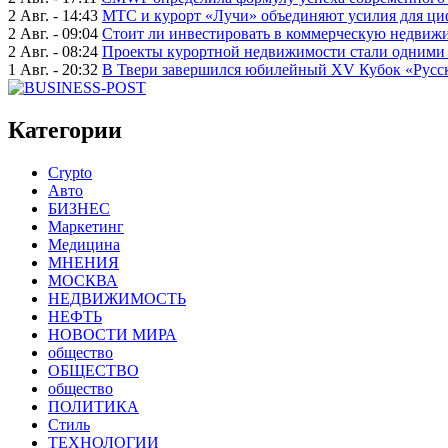
2 Авг. - 14:43
МТС и курорт «Лучи» объединяют усилия для ц
2 Авг. - 09:04
Стоит ли инвестировать в коммерческую недвижи
2 Авг. - 08:24
Проекты курортной недвижимости стали одними 
1 Авг. - 20:32
В Твери завершился юбилейный XV Кубок «Русско
Категории
Crypto
Авто
БИЗНЕС
Маркетинг
Медицина
МНЕНИЯ
МОСКВА
НЕДВИЖИМОСТЬ
НЕФТЬ
НОВОСТИ МИРА
общество
ОБЩЕСТВО
общество
ПОЛИТИКА
Стиль
ТЕХНОЛОГИИ