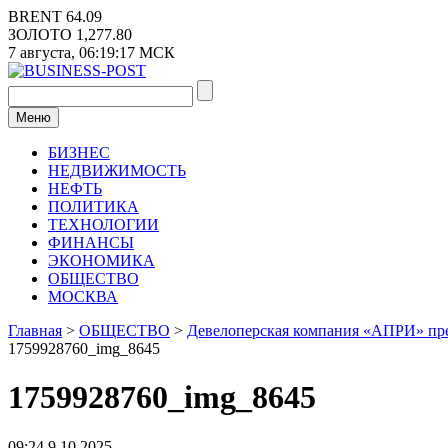
Перейти
BRENT
64.09
к
ЗОЛОТО
1,277.80
содержимому
7 августа,
06:19:18
МСК
Меню
БИЗНЕС
НЕДВИЖИМОСТЬ
НЕФТЬ
ПОЛИТИКА
ТЕХНОЛОГИИ
ФИНАНСЫ
ЭКОНОМИКА
ОБЩЕСТВО
МОСКВА
Главная
>
ОБЩЕСТВО
>
Девелоперская компания «АПРИ» пред
1759928760_img_8645
1759928760_img_8645
09:24 9.10.2025