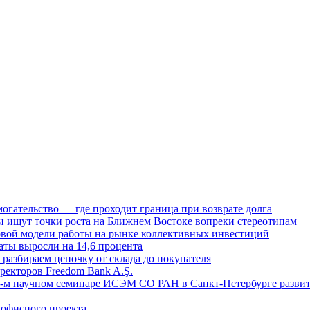
огательство — где проходит граница при возврате долга
 ищут точки роста на Ближнем Востоке вопреки стереотипам
овой модели работы на рынке коллективных инвестиций
аты выросли на 14,6 процента
: разбираем цепочку от склада до покупателя
ректоров Freedom Bank A.Ş.
-м научном семинаре ИСЭМ СО РАН в Санкт-Петербурге развит
офисного проекта