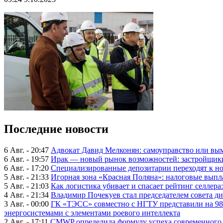
Последние новости
6 Авг. - 20:47
Адвокат Давид Мелконян: самоуправство или вым
6 Авг. - 19:57
Ирак — новый рынок возможностей: застройщики
6 Авг. - 17:20
Специализированные депозитарии переходят к н
5 Авг. - 21:33
Игорная зона «Красная Поляна»: налоговые выпл
5 Авг. - 21:03
Как логистика убивает и спасает рейтинг селлера
4 Авг. - 21:34
Владимир Почекуев стал председателем совета ди
3 Авг. - 00:00
ГК «ТЭСС» совместно с НГТУ представили на 98
энергосистемами с элементами роевого интеллекта
2 Авг. - 17:11
CMWP определила формулу успеха современного 