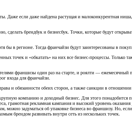
. Даже если даже найдена растущая и малоконкурентная ниша, в
ю, сделать брендбук и бизнесбук. Точки, которые будут открыват
отя бы в регионе. Тогда франчайзи будут заинтересованы в поку
енных точек и «обкатать» на них все бизнес-процессы. Только 
телями франшизы один раз на старте, и роялти — ежемесячный п
ог входа для франчайзи.
рава и обязанности обеих сторон, а также санкции в отношении
в крупную компанию и доходный бизнес. Для этого понадобится 
са, грамотная рекламная кампания и высокий уровень оказания у
ым, можно задуматься об упаковке бизнеса во франшизу. Но, есл
комым брендом развивать внутри сеть из нескольких точек.