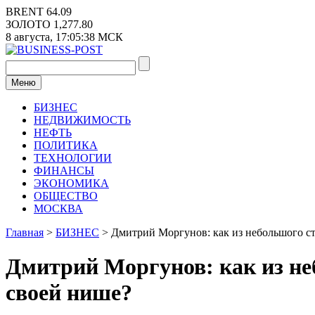
Перейти
BRENT
64.09
к
ЗОЛОТО
1,277.80
содержимому
8 августа,
17:05:39
МСК
Меню
БИЗНЕС
НЕДВИЖИМОСТЬ
НЕФТЬ
ПОЛИТИКА
ТЕХНОЛОГИИ
ФИНАНСЫ
ЭКОНОМИКА
ОБЩЕСТВО
МОСКВА
Главная
>
БИЗНЕС
>
Дмитрий Моргунов: как из небольшого с
Дмитрий Моргунов: как из н
своей нише?