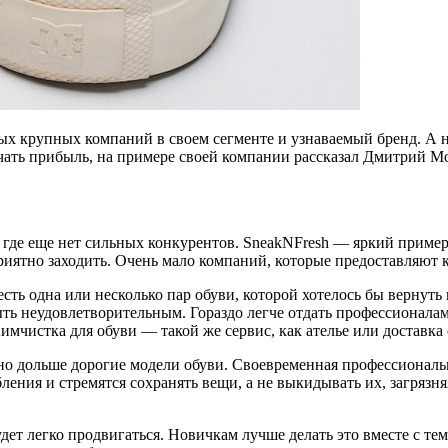
х крупных компаний в своем сегменте и узнаваемый бренд. А на
лучать прибыль, на примере своей компании рассказал Дмитрий 
 где еще нет сильных конкурентов. SneakNFresh — яркий пример 
 приятно заходить. Очень мало компаний, которые предоставляют 
есть одна или несколько пар обуви, которой хотелось бы вернут
ыть неудовлетворительным. Гораздо легче отдать профессионала
Химчистка для обуви — такой же сервис, как ателье или доставк
о дольше дорогие модели обуви. Своевременная профессиональна
ения и стремятся сохранять вещи, а не выкидывать их, загрязн
ет легко продвигаться. Новичкам лучше делать это вместе с теми