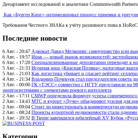
Департамент исследований и аналитики Commonwealth Partner
Как «Бургер Кинг» оптимизировал процесс приемки и урегул
Требования Честного ЗНАКа к учёту разливного пива в HoReCa 
Последние новости
6 Авг. - 20:47
Адвокат Давид Мелконян: самоуправство или вым
6 Авг. - 19:57
Ирак — новый рынок возможностей: застройщики
6 Авг. - 17:20
Специализированные депозитарии переходят к н
5 Авг. - 21:33
Игорная зона «Красная Поляна»: налоговые выпл
5 Авг. - 21:03
Как логистика убивает и спасает рейтинг селлера
4 Авг. - 21:34
Владимир Почекуев стал председателем совета ди
3 Авг. - 00:00
ГК «ТЭСС» совместно с НГТУ представили на 98
энергосистемами с элементами роевого интеллекта
2 Авг. - 17:11
CMWP определила формулу успеха современного 
2 Авг. - 14:43
МТС и курорт «Лучи» объединяют усилия для ц
2 Авг. - 09:04
Стоит ли инвестировать в коммерческую недвижи
2 Авг. - 08:24
Проекты курортной недвижимости стали одними 
1 Авг. - 20:32
В Твери завершился юбилейный XV Кубок «Русско
Категории