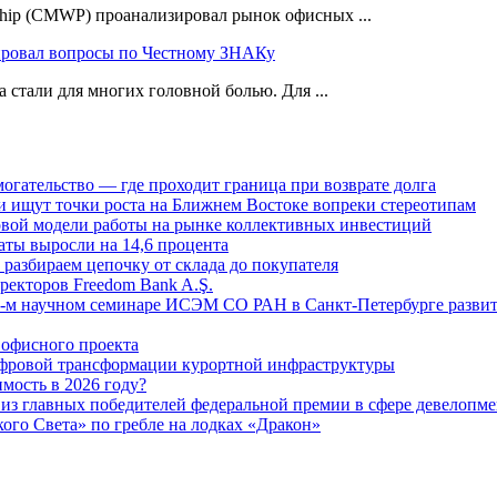
ship (CMWP) проанализировал рынок офисных ...
ировал вопросы по Честному ЗНАКу
стали для многих головной болью. Для ...
огательство — где проходит граница при возврате долга
 ищут точки роста на Ближнем Востоке вопреки стереотипам
овой модели работы на рынке коллективных инвестиций
аты выросли на 14,6 процента
: разбираем цепочку от склада до покупателя
ректоров Freedom Bank A.Ş.
-м научном семинаре ИСЭМ СО РАН в Санкт-Петербурге развит
офисного проекта
ифровой трансформации курортной инфраструктуры
мость в 2026 году?
из главных победителей федеральной премии в сфере девелопме
го Света» по гребле на лодках «Дракон»