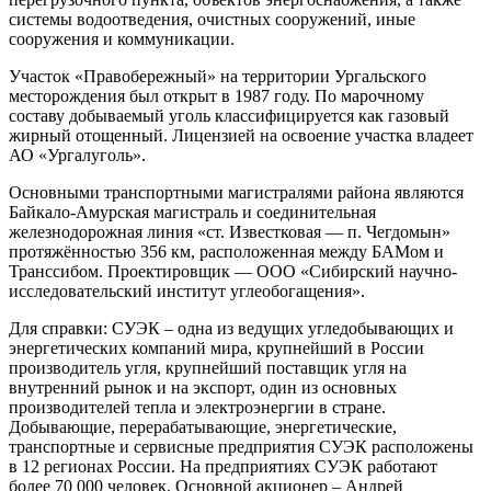
системы водоотведения, очистных сооружений, иные
сооружения и коммуникации.
Участок «Правобережный» на территории Ургальского
месторождения был открыт в 1987 году. По марочному
составу добываемый уголь классифицируется как газовый
жирный отощенный. Лицензией на освоение участка владеет
АО «Ургалуголь».
Основными транспортными магистралями района являются
Байкало-Амурская магистраль и соединительная
железнодорожная линия «ст. Известковая — п. Чегдомын»
протяжённостью 356 км, расположенная между БАМом и
Транссибом. Проектировщик — ООО «Сибирский научно-
исследовательский институт углеобогащения».
Для справки: СУЭК – одна из ведущих угледобывающих и
энергетических компаний мира, крупнейший в России
производитель угля, крупнейший поставщик угля на
внутренний рынок и на экспорт, один из основных
производителей тепла и электроэнергии в стране.
Добывающие, перерабатывающие, энергетические,
транспортные и сервисные предприятия СУЭК расположены
в 12 регионах России. На предприятиях СУЭК работают
более 70 000 человек. Основной акционер – Андрей