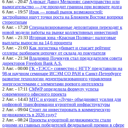
6 Авг. - 20:47
Адвокат Давид Мелконян: самоуправство или
вымогательство — где проходит граница при возврате долга
6 Авг. - 19:57
Ирак — новый рынок возможностей:
застройщики ищут точки роста на Ближнем Востоке вопреки
стереотипам
6 Авг. - 17:20
Специализированные депозитарии переходят к
новой модели работы на рынке коллективных инвестиций
5 Авг. - 21:33
Игорная зона «Красная Поляна»: налоговые
выплаты выросли на 14,6 процента
5 Авг. - 21:03
Как логистика убивает и спасает рейтинг
селлера: разбираем цепочку от склада до покупателя
4 Авг. - 21:34
Владимир Почекуев стал председателем совета
директоров Freedom Bank A.Ş.
3 Авг. - 00:00
ГК «ТЭСС» совместно с НГТУ представили на
98-м научном семинаре ИСЭМ СО РАН в Санкт-Петербурге
развитие технологии децентрализованного управления
энергосистемами с элементами роевого интеллекта
2 Авг. - 17:11
CMWP определила формулу успеха
современного офисного проекта
2 Авг. - 14:43
МТС и курорт «Лучи» объединяют усилия для
цифровой трансформации курортной инфраструктуры
2 Авг. - 09:04
Стоит ли инвестировать в коммерческую
недвижимость в 2026 году?
2 Авг. - 08:24
Проекты курортной недвижимости стали
одними из главных победителей федеральной премии в сфере