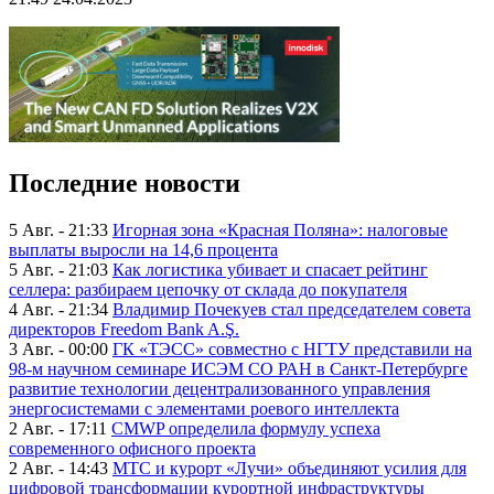
Последние новости
5 Авг. - 21:33
Игорная зона «Красная Поляна»: налоговые
выплаты выросли на 14,6 процента
5 Авг. - 21:03
Как логистика убивает и спасает рейтинг
селлера: разбираем цепочку от склада до покупателя
4 Авг. - 21:34
Владимир Почекуев стал председателем совета
директоров Freedom Bank A.Ş.
3 Авг. - 00:00
ГК «ТЭСС» совместно с НГТУ представили на
98-м научном семинаре ИСЭМ СО РАН в Санкт-Петербурге
развитие технологии децентрализованного управления
энергосистемами с элементами роевого интеллекта
2 Авг. - 17:11
CMWP определила формулу успеха
современного офисного проекта
2 Авг. - 14:43
МТС и курорт «Лучи» объединяют усилия для
цифровой трансформации курортной инфраструктуры