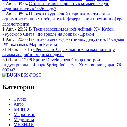
2 Авг. - 09:04
Стоит ли инвестировать в коммерческую
недвижимость в 2026 году?
2 Авг. - 08:24
Проекты курортной недвижимости стали
одними из главных победителей федеральной премии в сфере
девелопмента
1 Авг. - 20:32
В Твери завершился юбилейный XV Кубок
«Русского Света» по гребле на лодках «Дракон»
1 Авг. - 20:00
В числе самых эффективных депутатов Госдумы
РФ оказалась Мария Бутина
31 Июл. - 17:15
«Ренессанс Страхование» назвал пятницу
самым аварийным днем недели
30 Июл. - 17:08
Spring Development Group построит
индустриальный парк Spring Industry в Химках площадью 76
000 м2
Категории
Crypto
Авто
БИЗНЕС
Маркетинг
Медицина
МНЕНИЯ