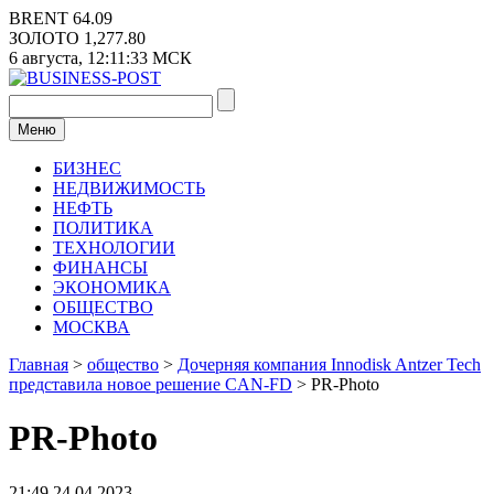
Перейти
BRENT
64.09
к
ЗОЛОТО
1,277.80
содержимому
6 августа,
12:11:33
МСК
Меню
БИЗНЕС
НЕДВИЖИМОСТЬ
НЕФТЬ
ПОЛИТИКА
ТЕХНОЛОГИИ
ФИНАНСЫ
ЭКОНОМИКА
ОБЩЕСТВО
МОСКВА
Главная
>
общество
>
Дочерняя компания Innodisk Antzer Tech
представила новое решение CAN-FD
>
PR-Photo
PR-Photo
21:49 24.04.2023