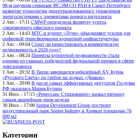
98-м научном семинаре ИСЭМ СО РАН в Санкт-Петербурге
развитие технологии децентрализованного управления
энергосистемами с элементами роевого интеллекта
2 Авг. - 17:11
CMWP определила формулу успеха
современного офисного проекта
2 Авг. - 14:43
МТС и курорт «Лучи» объединяют усилия для
цифровой трансформации курортной инфраструктуры
2 Авг. - 09:04
Стоит ли инвестировать в коммерческую
недвижимость в 2026 году?
2 Авг. - 08:24
Проекты курортной недвижимости стали
одними из главных победителей федеральной премии в сфере
девелопмента
1 Авг. - 20:32
В Твери завершился юбилейный XV Кубок
«Русского Света» по гребле на лодках «Дракон»
1 Авг. - 20:00
В числе самых эффективных депутатов Госдумы
РФ оказалась Мария Бутина
31 Июл. - 17:15
«Ренессанс Страхование» назвал пятницу
самым аварийным днем недели
30 Июл. - 17:08
Spring Development Group построит
индустриальный парк Spring Industry в Химках площадью 76
000 м2
Категории