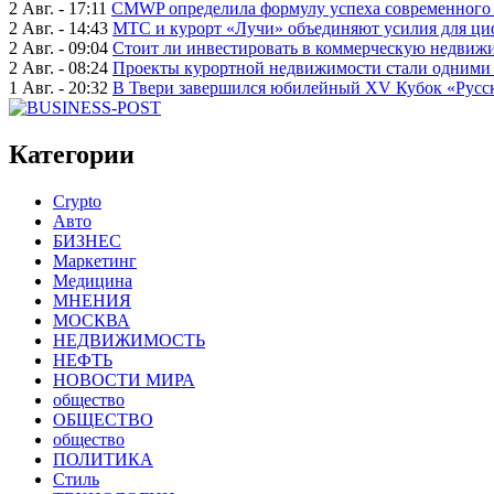
2 Авг. - 17:11
CMWP определила формулу успеха современного 
2 Авг. - 14:43
МТС и курорт «Лучи» объединяют усилия для ц
2 Авг. - 09:04
Стоит ли инвестировать в коммерческую недвижи
2 Авг. - 08:24
Проекты курортной недвижимости стали одними 
1 Авг. - 20:32
В Твери завершился юбилейный XV Кубок «Русско
Категории
Crypto
Авто
БИЗНЕС
Маркетинг
Медицина
МНЕНИЯ
МОСКВА
НЕДВИЖИМОСТЬ
НЕФТЬ
НОВОСТИ МИРА
общество
ОБЩЕСТВО
общество
ПОЛИТИКА
Стиль