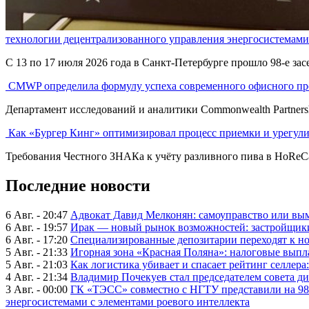
технологии децентрализованного управления энергосистемами 
С 13 по 17 июля 2026 года в Санкт-Петербурге прошло 98-е за
CMWP определила формулу успеха современного офисного пр
Департамент исследований и аналитики Commonwealth Partner
Как «Бургер Кинг» оптимизировал процесс приемки и урегул
Требования Честного ЗНАКа к учёту разливного пива в HoReCa 
Последние новости
6 Авг. - 20:47
Адвокат Давид Мелконян: самоуправство или вым
6 Авг. - 19:57
Ирак — новый рынок возможностей: застройщики
6 Авг. - 17:20
Специализированные депозитарии переходят к н
5 Авг. - 21:33
Игорная зона «Красная Поляна»: налоговые выпл
5 Авг. - 21:03
Как логистика убивает и спасает рейтинг селлера
4 Авг. - 21:34
Владимир Почекуев стал председателем совета ди
3 Авг. - 00:00
ГК «ТЭСС» совместно с НГТУ представили на 98
энергосистемами с элементами роевого интеллекта