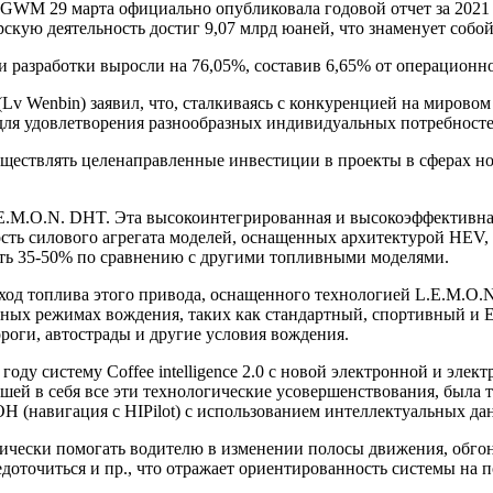
GWM 29 марта официально опубликовала годовой отчет за 2021 г
скую деятельность достиг 9,07 млрд юаней, что знаменует соб
 разработки выросли на 76,05%, составив 6,65% от операционн
Wenbin) заявил, что, сталкиваясь с конкуренцией на мировом
ля удовлетворения разнообразных индивидуальных потребностей
ствлять целенаправленные инвестиции в проекты в сферах нов
.M.O.N. DHT. Эта высокоинтегрированная и высокоэффективная
сть силового агрегата моделей, оснащенных архитектурой HEV,
ать 35-50% по сравнению с другими топливными моделями.
д топлива этого привода, оснащенного технологией L.E.M.O.N.
ных режимах вождения, таких как стандартный, спортивный и 
роги, автострады и другие условия вождения.
у систему Coffee intelligence 2.0 с новой электронной и элект
обравшей в себя все эти технологические усовершенствования, бы
 (навигация с HIPilot) с использованием интеллектуальных да
чески помогать водителю в изменении полосы движения, обгоне
едоточиться и пр., что отражает ориентированность системы на п