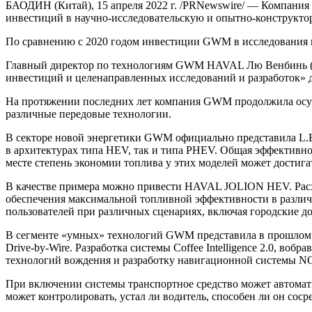
БАОДИН (Китай), 15 апреля 2022 г. /PRNewswire/ — Компания 
инвестиций в научно-исследовательскую и опытно-конструктор
По сравнению с 2020 годом инвестиции GWM в исследования и
Главный директор по технологиям GWM HAVAL Лю Венбинь (Lv 
инвестиций и целенаправленных исследований и разработок» д
На протяжении последних лет компания GWM продолжила осуще
различные передовые технологии.
В секторе новой энергетики GWM официально представила L.E
в архитектурах типа HEV, так и типа PHEV. Общая эффективно
месте степень экономии топлива у этих моделей может достиг
В качестве примера можно привести HAVAL JOLION HEV. Расхо
обеспечения максимальной топливной эффективности в различ
пользователей при различных сценариях, включая городские до
В сегменте «умных» технологий GWM представила в прошлом год
Drive-by-Wire. Разработка системы Coffee Intelligence 2.0, в
технологий вождения и разработку навигационной системы NOH
При включении системы транспортное средство может автомати
может контролировать, устал ли водитель, способен ли он соср