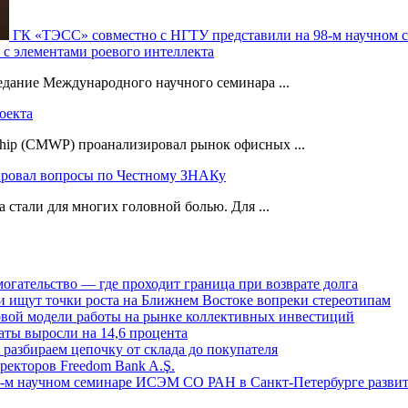
ГК «ТЭСС» совместно с НГТУ представили на 98-м научном 
с элементами роевого интеллекта
седание Международного научного семинара ...
оекта
ship (CMWP) проанализировал рынок офисных ...
ировал вопросы по Честному ЗНАКу
стали для многих головной болью. Для ...
огательство — где проходит граница при возврате долга
 ищут точки роста на Ближнем Востоке вопреки стереотипам
овой модели работы на рынке коллективных инвестиций
аты выросли на 14,6 процента
: разбираем цепочку от склада до покупателя
ректоров Freedom Bank A.Ş.
-м научном семинаре ИСЭМ СО РАН в Санкт-Петербурге развит