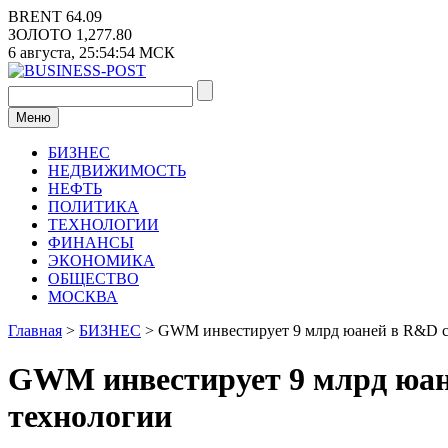
Перейти
BRENT
64.09
к
ЗОЛОТО
1,277.80
содержимому
6 августа,
25:54:54
МСК
Меню
БИЗНЕС
НЕДВИЖИМОСТЬ
НЕФТЬ
ПОЛИТИКА
ТЕХНОЛОГИИ
ФИНАНСЫ
ЭКОНОМИКА
ОБЩЕСТВО
МОСКВА
Главная
>
БИЗНЕС
>
GWM инвестирует 9 млрд юаней в R&D с 
GWM инвестирует 9 млрд юане
технологии