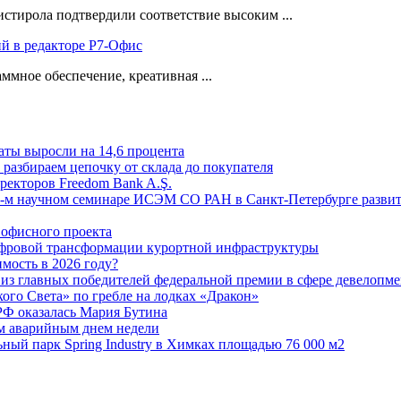
ирола подтвердили соответствие высоким ...
ий в редакторе Р7-Офис
ммное обеспечение, креативная ...
аты выросли на 14,6 процента
: разбираем цепочку от склада до покупателя
ректоров Freedom Bank A.Ş.
-м научном семинаре ИСЭМ СО РАН в Санкт-Петербурге развит
офисного проекта
ифровой трансформации курортной инфраструктуры
мость в 2026 году?
из главных победителей федеральной премии в сфере девелопме
го Света» по гребле на лодках «Дракон»
РФ оказалась Мария Бутина
ым аварийным днем недели
ьный парк Spring Industry в Химках площадью 76 000 м2