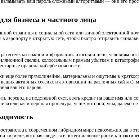
 взламывать ваш пароль сложными алгоритмами — они его прост
для бизнеса и частного лица
манной страницы в социальной сети или личной электронной поч
дит в аэропорту в открытую сеть, чтобы быстро отправить фина
тратегически важной информации: итоговой цене, условиям пост
миллионной сделки, колоссальным прямым убыткам и катастрофи
ментарные правила кибербезопасности.
ки еще более прямолинейны, материальны и ощутимы в краткоср
аших активных сессиях и авторизации на различных сайтах), м
зная вашего пароля.
ить перевод на подставной счет, взять кредит на ваше имя или 
зительная и нервная процедура, успех которой, увы, далеко не г
бходимость
остранства в современном гибридном мире невозможно, да в эт
ой гигиене, которая сведет все потенциальные риски к практич