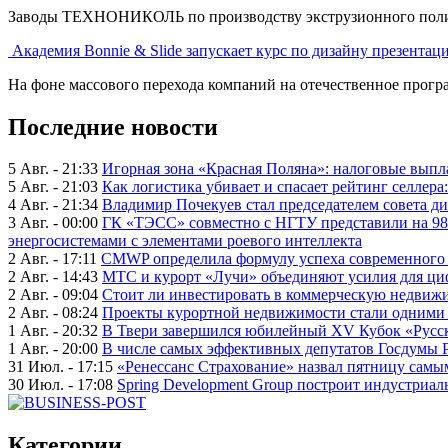
Заводы ТЕХНОНИКОЛЬ по производству экструзионного полист
Академия Bonnie & Slide запускает курс по дизайну презентац
На фоне массового перехода компаний на отечественное програ
Последние новости
5 Авг. - 21:33
Игорная зона «Красная Поляна»: налоговые выпл
5 Авг. - 21:03
Как логистика убивает и спасает рейтинг селлера
4 Авг. - 21:34
Владимир Почекуев стал председателем совета ди
3 Авг. - 00:00
ГК «ТЭСС» совместно с НГТУ представили на 98
энергосистемами с элементами роевого интеллекта
2 Авг. - 17:11
CMWP определила формулу успеха современного 
2 Авг. - 14:43
МТС и курорт «Лучи» объединяют усилия для ц
2 Авг. - 09:04
Стоит ли инвестировать в коммерческую недвижи
2 Авг. - 08:24
Проекты курортной недвижимости стали одними 
1 Авг. - 20:32
В Твери завершился юбилейный XV Кубок «Русско
1 Авг. - 20:00
В числе самых эффективных депутатов Госдумы 
31 Июл. - 17:15
«Ренессанс Страхование» назвал пятницу сам
30 Июл. - 17:08
Spring Development Group построит индустриал
Категории