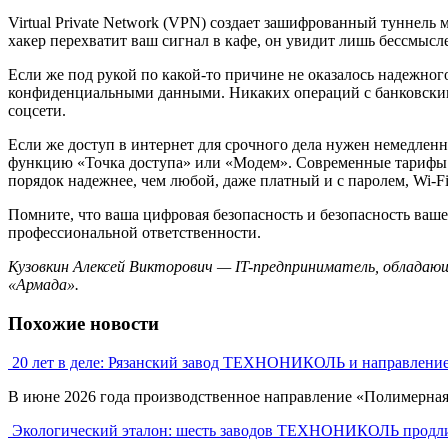
Virtual Private Network (VPN) создает зашифрованный туннель
хакер перехватит ваш сигнал в кафе, он увидит лишь бессмыс
Если же под рукой по какой-то причине не оказалось надежног
конфиденциальными данными. Никаких операций с банковскими
соцсети.
Если же доступ в интернет для срочного дела нужен немедлен
функцию «Точка доступа» или «Модем». Современные тарифы с
порядок надежнее, чем любой, даже платный и с паролем, Wi-F
Помните, что ваша цифровая безопасность и безопасность ваше
профессиональной ответственности.
Кузовкин Алексей Викторович — IT-предприниматель, обладающ
«Армада».
Похожие новости
20 лет в деле: Рязанский завод ТЕХНОНИКОЛЬ и направлени
В июне 2026 года производственное направление «Полимерна
Экологический эталон: шесть заводов ТЕХНОНИКОЛЬ продли