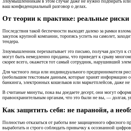
Злоумышленникам в этом случае даже не нужно подбирать или
ваш конфиденциальный разговор о делах.
От теории к практике: реальные риски 
Последствия такой беспечности выходят далеко за рамки взло
закупок крупной компании, торопясь успеть на самолет, захо
тендера.
Злоумышленник перехватывает это письмо, получая доступ к с
могут быть немедленно проданы, что приведет к срыву много
скорее всего, окажется тот самый сотрудник, нарушивший эле
Для частного лица или индивидуального предпринимателя рис
(небольшим текстовым данным, которые хранят информацию о в
банкинга, электронных кошельков или маркетплейсов, даже не 
В считаные минуты, пока вы доедаете десерт, они могут оформ
правоохранительным органам, что это были не вы, — долгая, уни
Как защитить себя: не паранойя, а нео
Полностью отказаться от работы вне защищенного офисного пр
выработать и строго соблюдать привычку к осознанной цифров