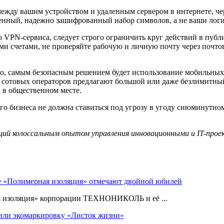
 между вашим устройством и удаленным сервером в интернете, ч
ленный, надежно зашифрованный набор символов, а не ваши лог
о VPN-сервиса, следует строго ограничить круг действий в публ
 счетами, не проверяйте рабочую и личную почту через почтов
но, самым безопасным решением будет использование мобильных 
отовых операторов предлагают большой или даже безлимитный 
i в общественном месте.
го бизнеса не должна ставиться под угрозу в угоду сиюминутном
ий колоссальным опытом управления инновационными и IT-проек
е «Полимерная изоляция» отмечают двойной юбилей
я изоляция» корпорации ТЕХНОНИКОЛЬ и её ...
ли экомаркировку «Листок жизни»