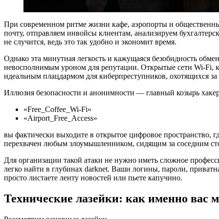
При современном ритме жизни кафе, аэропорты и общественные
почту, отправляем инвойсы клиентам, анализируем бухгалтерск
не случится, ведь это так удобно и экономит время.
Однако эта минутная легкость и кажущаяся безобидность обме
невосполнимым уроном для репутации. Открытые сети Wi-Fi, к
идеальным плацдармом для киберпреступников, охотящихся з
Иллюзия безопасности и анонимности — главный козырь хакеро
«Free_Coffee_Wi-Fi»
«Airport_Free_Access»
вы фактически выходите в открытое цифровое пространство, г
перехвачен любым злоумышленником, сидящим за соседним сто
Для организации такой атаки не нужно иметь сложное професс
легко найти в глубинах darknet. Ваши логины, пароли, приват
просто листаете ленту новостей или пьете капучино.
Технические лазейки: как именно вас м