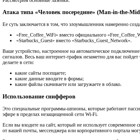
Рассмотрим основные лазейки.
Атака типа «Человек посередине» (Man-in-the-Mid
Ее суть заключается в том, что злоумышленник намеренно созд
«Free_Coffee_WiFi» вместо официального «Free_Coffee_W
«Starbucks_Guest» вместо «Starbucks_Guest_Network».
Ваше устройство, настроенное на автоматическое подключение
сигналов. Весь ваш интернет-трафик незаметно для вас пойдет
делаете в сети:
какие сайты посещаете;
какие данные вводите в формы;
какие файлы скачиваете или загружаете в облако.
Использование снифферов
Это специальные программы-шпионы, которые работают пассивн
эфире в пределах незащищенной сети Wi-Fi.
Если вы входите на сайт, который не использует современное с
от вашей почты, мессенджера или корпоративного портала могу