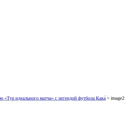
ю «Тур идеального матча» с легендой футбола Кака́
>
image2