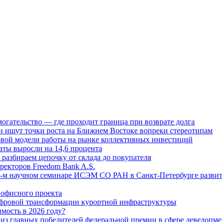
огательство — где проходит граница при возврате долга
 ищут точки роста на Ближнем Востоке вопреки стереотипам
овой модели работы на рынке коллективных инвестиций
аты выросли на 14,6 процента
: разбираем цепочку от склада до покупателя
ректоров Freedom Bank A.Ş.
-м научном семинаре ИСЭМ СО РАН в Санкт-Петербурге развит
офисного проекта
ифровой трансформации курортной инфраструктуры
мость в 2026 году?
из главных победителей федеральной премии в сфере девелопме