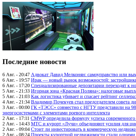
Последние новости
6 Авг. - 20:47
Адвокат Давид Мелконян: самоуправство или вым
6 Авг. - 19:57
Ирак — новый рынок возможностей: застройщики
6 Авг. - 17:20
Специализированные депозитарии переходят к н
5 Авг. - 21:33
Игорная зона «Красная Поляна»: налоговые выпл
5 Авг. - 21:03
Как логистика убивает и спасает рейтинг селлера
4 Авг. - 21:34
Владимир Почекуев стал председателем совета ди
3 Авг. - 00:00
ГК «ТЭСС» совместно с НГТУ представили на 98
энергосистемами с элементами роевого интеллекта
2 Авг. - 17:11
CMWP определила формулу успеха современного 
2 Авг. - 14:43
МТС и курорт «Лучи» объединяют усилия для ц
2 Авг. - 09:04
Стоит ли инвестировать в коммерческую недвижи
2 Авг. - 08:24
Проекты курортной недвижимости стали одними 