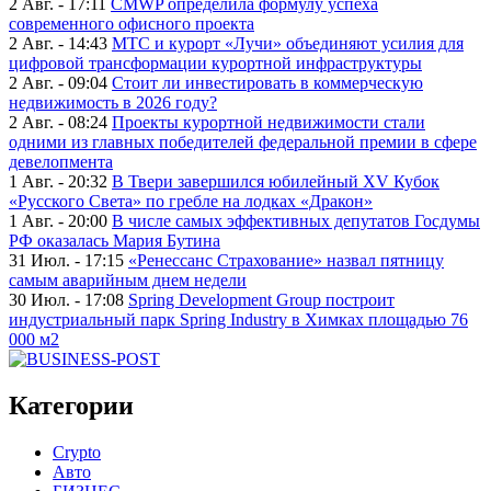
2 Авг. - 17:11
CMWP определила формулу успеха
современного офисного проекта
2 Авг. - 14:43
МТС и курорт «Лучи» объединяют усилия для
цифровой трансформации курортной инфраструктуры
2 Авг. - 09:04
Стоит ли инвестировать в коммерческую
недвижимость в 2026 году?
2 Авг. - 08:24
Проекты курортной недвижимости стали
одними из главных победителей федеральной премии в сфере
девелопмента
1 Авг. - 20:32
В Твери завершился юбилейный XV Кубок
«Русского Света» по гребле на лодках «Дракон»
1 Авг. - 20:00
В числе самых эффективных депутатов Госдумы
РФ оказалась Мария Бутина
31 Июл. - 17:15
«Ренессанс Страхование» назвал пятницу
самым аварийным днем недели
30 Июл. - 17:08
Spring Development Group построит
индустриальный парк Spring Industry в Химках площадью 76
000 м2
Категории
Crypto
Авто