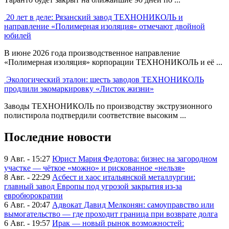
20 лет в деле: Рязанский завод ТЕХНОНИКОЛЬ и
направление «Полимерная изоляция» отмечают двойной
юбилей
В июне 2026 года производственное направление
«Полимерная изоляция» корпорации ТЕХНОНИКОЛЬ и её ...
Экологический эталон: шесть заводов ТЕХНОНИКОЛЬ
продлили экомаркировку «Листок жизни»
Заводы ТЕХНОНИКОЛЬ по производству экструзионного
полистирола подтвердили соответствие высоким ...
Последние новости
9 Авг. - 15:27
Юрист Мария Федотова: бизнес на загородном
участке — чёткое «можно» и рискованное «нельзя»
8 Авг. - 22:29
Асбест и хаос итальянской металлургии:
главный завод Европы под угрозой закрытия из-за
евробюрократии
6 Авг. - 20:47
Адвокат Давид Мелконян: самоуправство или
вымогательство — где проходит граница при возврате долга
6 Авг. - 19:57
Ирак — новый рынок возможностей: