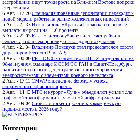
застройщики ищут точки роста на Ближнем Востоке вопреки
стереотипам
6 Авг. - 17:20
Специализированные депозитарии переходят к
новой модели работы на рынке коллективных инвестиций
5 Авг. - 21:33
Игорная зона «Красная Поляна»: налоговые
выплаты выросли на 14,6 процента
5 Авг. - 21:03
Как логистика убивает и спасает рейтинг
селлера: разбираем цепочку от склада до покупателя
4 Авг. - 21:34
Владимир Почекуев стал председателем совета
директоров Freedom Bank A.Ş.
3 Авг. - 00:00
ГК «ТЭСС» совместно с НГТУ представили на
98-м научном семинаре ИСЭМ СО РАН в Санкт-Петербурге
развитие технологии децентрализованного управления
энергосистемами с элементами роевого интеллекта
2 Авг. - 17:11
CMWP определила формулу успеха
современного офисного проекта
2 Авг. - 14:43
МТС и курорт «Лучи» объединяют усилия для
цифровой трансформации курортной инфраструктуры
2 Авг. - 09:04
Стоит ли инвестировать в коммерческую
недвижимость в 2026 году?
Категории