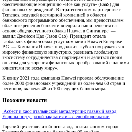
обеспечивающие концепцию «Все как услуга» (EaaS) для
финансовых учреждений. В стратегическом партнерстве с
Temenos, ведущей всемирной компанией в области
банковского программного обеспечения, мы предоставляем
облачные решения банкам и внедрили наши решения на
основе общедоступного облака Huawei в Сингапуре, —
заявил Джейсон Цао (Jason Cao), Президент отдела
глобальных финансовых услуг компании Huawei Enterprise
BG. — Компания Huawei продолжит глубоко погружаться в
мировую финансовую индустрию, развивать глобальную
экосистему сотрудничества с партнерами и делиться своим
опытом для ускорения финансовых преобразований с нашими
клиентами по всему миру».
К концу 2021 года компания Huawei провела обслуживание
более 2000 финансовых учреждений из более чем 60 стран и
регионов, включая 48 из 100 ведущих банков мира.
Похожие новости
Асбест и хаос итальянской металлургии: главный завод
Европы под угрозой закрытия из-за евробюрократии
Горячий цех сталелитейного завода в итальянском городе
Таранто будет закрыт на ближайшие 90 дней по ...