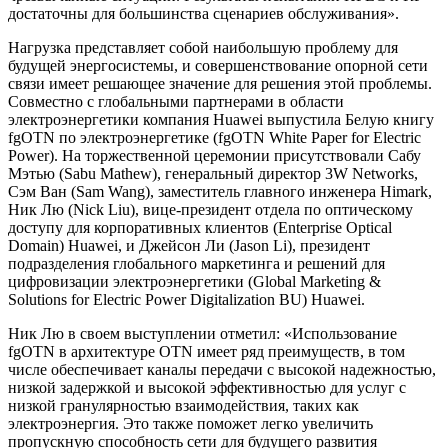
достаточны для большинства сценариев обслуживания».
Нагрузка представляет собой наибольшую проблему для
будущей энергосистемы, и совершенствование опорной сети
связи имеет решающее значение для решения этой проблемы.
Совместно с глобальными партнерами в области
электроэнергетики компания Huawei выпустила Белую книгу
fgOTN по электроэнергетике (fgOTN White Paper for Electric
Power). На торжественной церемонии присутствовали Сабу
Мэтью (Sabu Mathew), генеральный директор 3W Networks,
Сэм Ван (Sam Wang), заместитель главного инженера Himark,
Ник Лю (Nick Liu), вице-президент отдела по оптическому
доступу для корпоративных клиентов (Enterprise Optical
Domain) Huawei, и Джейсон Ли (Jason Li), президент
подразделения глобального маркетинга и решений для
цифровизации электроэнергетики (Global Marketing &
Solutions for Electric Power Digitalization BU) Huawei.
Ник Лю в своем выступлении отметил: «Использование
fgOTN в архитектуре OTN имеет ряд преимуществ, в том
числе обеспечивает каналы передачи с высокой надежностью,
низкой задержкой и высокой эффективностью для услуг с
низкой гранулярностью взаимодействия, таких как
электроэнергия. Это также поможет легко увеличить
пропускную способность сети для будущего развития