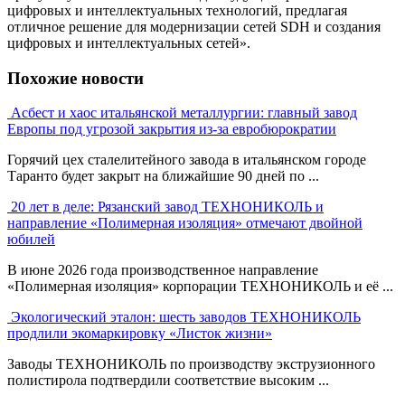
цифровых и интеллектуальных технологий, предлагая
отличное решение для модернизации сетей SDH и создания
цифровых и интеллектуальных сетей».
Похожие новости
Асбест и хаос итальянской металлургии: главный завод
Европы под угрозой закрытия из-за евробюрократии
Горячий цех сталелитейного завода в итальянском городе
Таранто будет закрыт на ближайшие 90 дней по ...
20 лет в деле: Рязанский завод ТЕХНОНИКОЛЬ и
направление «Полимерная изоляция» отмечают двойной
юбилей
В июне 2026 года производственное направление
«Полимерная изоляция» корпорации ТЕХНОНИКОЛЬ и её ...
Экологический эталон: шесть заводов ТЕХНОНИКОЛЬ
продлили экомаркировку «Листок жизни»
Заводы ТЕХНОНИКОЛЬ по производству экструзионного
полистирола подтвердили соответствие высоким ...