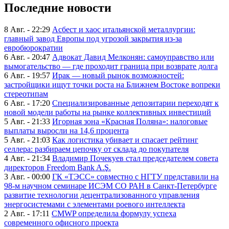
Последние новости
8 Авг. - 22:29
Асбест и хаос итальянской металлургии:
главный завод Европы под угрозой закрытия из-за
евробюрократии
6 Авг. - 20:47
Адвокат Давид Мелконян: самоуправство или
вымогательство — где проходит граница при возврате долга
6 Авг. - 19:57
Ирак — новый рынок возможностей:
застройщики ищут точки роста на Ближнем Востоке вопреки
стереотипам
6 Авг. - 17:20
Специализированные депозитарии переходят к
новой модели работы на рынке коллективных инвестиций
5 Авг. - 21:33
Игорная зона «Красная Поляна»: налоговые
выплаты выросли на 14,6 процента
5 Авг. - 21:03
Как логистика убивает и спасает рейтинг
селлера: разбираем цепочку от склада до покупателя
4 Авг. - 21:34
Владимир Почекуев стал председателем совета
директоров Freedom Bank A.Ş.
3 Авг. - 00:00
ГК «ТЭСС» совместно с НГТУ представили на
98-м научном семинаре ИСЭМ СО РАН в Санкт-Петербурге
развитие технологии децентрализованного управления
энергосистемами с элементами роевого интеллекта
2 Авг. - 17:11
CMWP определила формулу успеха
современного офисного проекта