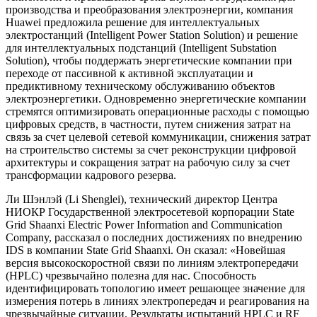
производства и преобразования электроэнергии, компания
Huawei предложила решение для интеллектуальных
электростанций (Intelligent Power Station Solution) и решение
для интеллектуальных подстанций (Intelligent Substation
Solution), чтобы поддержать энергетические компании при
переходе от пассивной к активной эксплуатации и
предиктивному техническому обслуживанию объектов
электроэнергетики. Одновременно энергетические компании
стремятся оптимизировать операционные расходы с помощью
цифровых средств, в частности, путем снижения затрат на
связь за счет целевой сетевой коммуникации, снижения затрат
на строительство системы за счет реконструкции цифровой
архитектуры и сокращения затрат на рабочую силу за счет
трансформации кадрового резерва.
Ли Шэнлэй (Li Shenglei), технический директор Центра
НИОКР Государственной электросетевой корпорации State
Grid Shaanxi Electric Power Information and Communication
Company, рассказал о последних достижениях по внедрению
IDS в компании State Grid Shaanxi. Он сказал: «Новейшая
версия высокоскоростной связи по линиям электропередачи
(HPLC) чрезвычайно полезна для нас. Способность
идентифицировать топологию имеет решающее значение для
измерения потерь в линиях электропередач и реагирования на
чрезвычайные ситуации. Результаты испытаний HPLC и RF