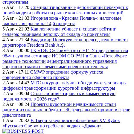
стереотипам
6 Авг. - 17:20
Специализированные депозитарии переходят к
новой модели работы на рынке коллективных инвестиций
5 Авг. - 21:33
Игорная зона «Красная Поляна»: налоговые
выплаты выросли на 14,6 процента
5 Авг. - 21:03
Как логистика убивает и спасает рейтинг
селлера: разбираем цепочку от склада до покупателя
4 Авг. - 21:34
Владимир Почекуев стал председателем совета
директоров Freedom Bank A.Ş.
3 Авг. - 00:00
ГК «ТЭСС» совместно с НГТУ представили на
98-м научном семинаре ИСЭМ СО РАН в Санкт-Петербурге
развитие технологии децентрализованного управления
энергосистемами с элементами роевого интеллекта
2 Авг. - 17:11
CMWP определила формулу успеха
современного офисного проекта
2 Авг. - 14:43
МТС и курорт «Лучи» объединяют усилия для
цифровой трансформации курортной инфраструктуры
2 Авг. - 09:04
Стоит ли инвестировать в коммерческую
недвижимость в 2026 году?
2 Авг. - 08:24
Проекты курортной недвижимости стали
одними из главных победителей федеральной премии в сфере
девелопмента
1 Авг. - 20:32
В Твери завершился юбилейный XV Кубок
«Русского Света» по гребле на лодках «Дракон»