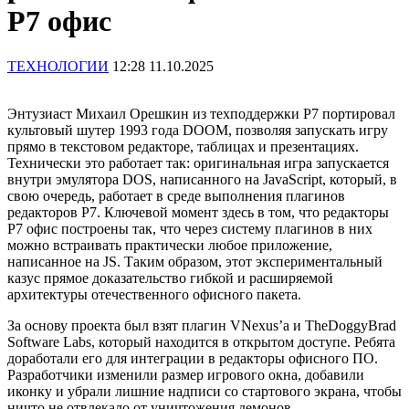
Р7 офис
ТЕХНОЛОГИИ
12:28 11.10.2025
Энтузиаст Михаил Орешкин из техподдержки Р7 портировал
культовый шутер 1993 года DOOM, позволяя запускать игру
прямо в текстовом редакторе, таблицах и презентациях.
Технически это работает так: оригинальная игра запускается
внутри эмулятора DOS, написанного на JavaScript, который, в
свою очередь, работает в среде выполнения плагинов
редакторов Р7. Ключевой момент здесь в том, что редакторы
Р7 офис построены так, что через систему плагинов в них
можно встраивать практически любое приложение,
написанное на JS. Таким образом, этот экспериментальный
казус прямое доказательство гибкой и расширяемой
архитектуры отечественного офисного пакета.
За основу проекта был взят плагин VNexus’a и TheDoggyBrad
Software Labs, который находится в открытом доступе. Ребята
доработали его для интеграции в редакторы офисного ПО.
Разработчики изменили размер игрового окна, добавили
иконку и убрали лишние надписи со стартового экрана, чтобы
ничто не отвлекало от уничтожения демонов.