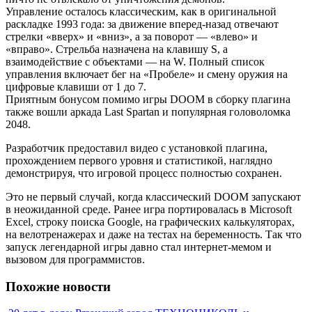
Управление осталось классическим, как в оригинальной
раскладке 1993 года: за движение вперед-назад отвечают
стрелки «вверх» и «вниз», а за поворот — «влево» и
«вправо». Стрельба назначена на клавишу S, а
взаимодействие с объектами — на W. Полный список
управления включает бег на «Пробеле» и смену оружия на
цифровые клавиши от 1 до 7.
Приятным бонусом помимо игры DOOM в сборку плагина
также вошли аркада Last Spartan и популярная головоломка
2048.
Разработчик предоставил видео с установкой плагина,
прохождением первого уровня и статистикой, наглядно
демонстрируя, что игровой процесс полностью сохранен.
Это не первый случай, когда классический DOOM запускают
в неожиданной среде. Ранее игра портировалась в Microsoft
Excel, строку поиска Google, на графических калькуляторах,
на велотренажерах и даже на тестах на беременность. Так что
запуск легендарной игры давно стал интернет-мемом и
вызовом для программистов.
Похожие новости