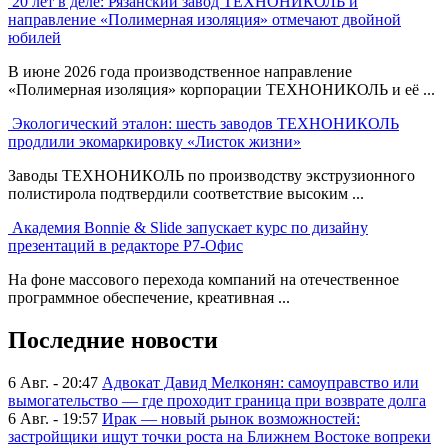
20 лет в деле: Рязанский завод ТЕХНОНИКОЛЬ и
направление «Полимерная изоляция» отмечают двойной
юбилей
В июне 2026 года производственное направление
«Полимерная изоляция» корпорации ТЕХНОНИКОЛЬ и её ...
Экологический эталон: шесть заводов ТЕХНОНИКОЛЬ
продлили экомаркировку «Листок жизни»
Заводы ТЕХНОНИКОЛЬ по производству экструзионного
полистирола подтвердили соответствие высоким ...
Академия Bonnie & Slide запускает курс по дизайну
презентаций в редакторе Р7-Офис
На фоне массового перехода компаний на отечественное
программное обеспечение, креативная ...
Последние новости
6 Авг. - 20:47
Адвокат Давид Мелконян: самоуправство или
вымогательство — где проходит граница при возврате долга
6 Авг. - 19:57
Ирак — новый рынок возможностей:
застройщики ищут точки роста на Ближнем Востоке вопреки